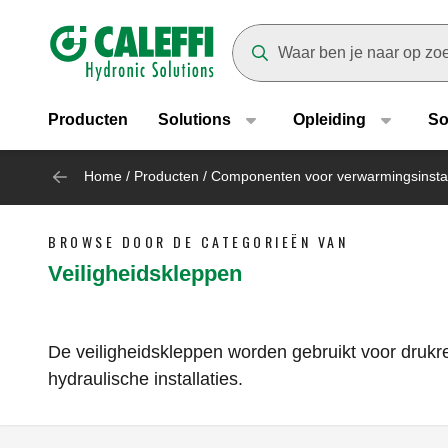
Header main navigation
Suggestions will appear as yo
Producten
Solutions
Opleiding
So
Home
/
Producten
/
Componenten voor verwarmingsinstal
BROWSE DOOR DE CATEGORIEËN VAN
Veiligheidskleppen
De veiligheidskleppen worden gebruikt voor drukr
hydraulische installaties.