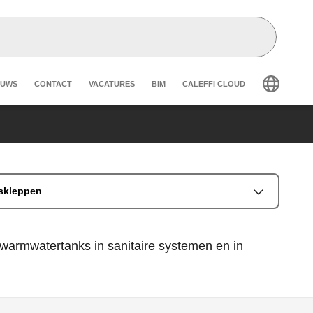
eader secondary navigation
EUWS
CONTACT
VACATURES
BIM
CALEFFI CLOUD
dskleppen
 warmwatertanks in sanitaire systemen en in