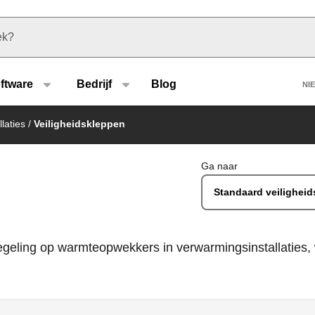
u type
H
ftware
Bedrijf
Blog
NI
laties
/
Veiligheidskleppen
Ga naar
Standaard veilighei
egeling op warmteopwekkers in verwarmingsinstallaties,