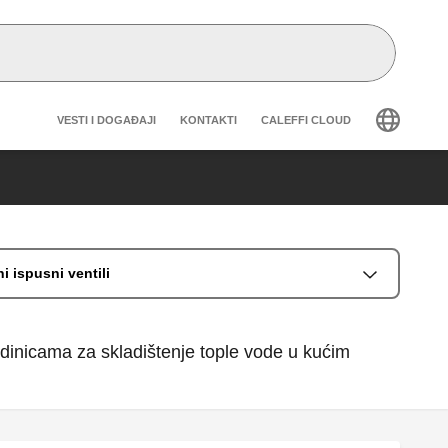
Header secondary navigation
VESTI I DOGAĐAJI
KONTAKTI
CALEFFI CLOUD
i ispusni ventili
jedinicama za skladištenje tople vode u kućim