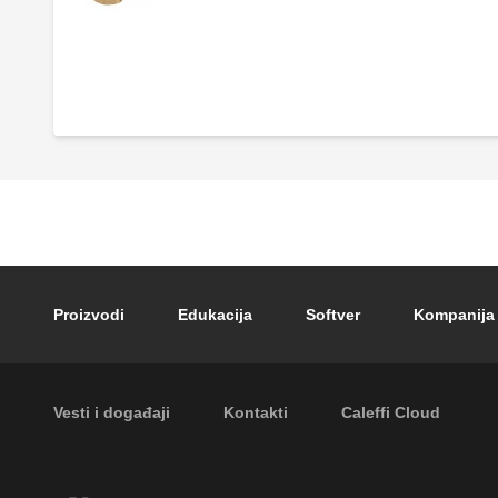
Sigurnosni ispusni ventil, muški - ženski
priključci.
Footer main navigation
Proizvodi
Edukacija
Softver
Kompanija
Footer secondary navigation
Vesti i događaji
Kontakti
Caleffi Cloud