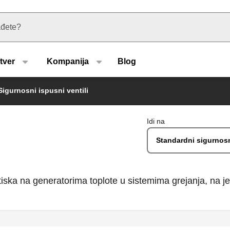
u type
tver
Kompanija
Blog
Sigurnosni ispusni ventili
Idi na
Standardni sigurnosn
ritiska na generatorima toplote u sistemima grejanja, na 