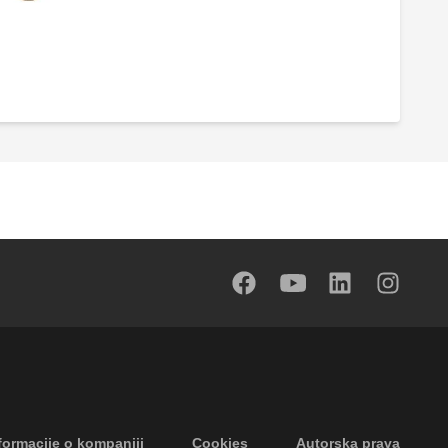
Sigurnosni ispusni ventil, ženski
priključci.
formacije o kompaniji
Cookies
Autorska prava