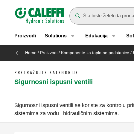
Header main navigation
Suggestions will appear as yo
Proizvodi
Solutions
Edukacija
Sof
Home
/
Proizvodi
/
Komponente za toplotne podstanice
/
PRETRAŽUJTE KATEGORIJE
Sigurnosni ispusni ventili
Sigurnosni ispusni ventili se koriste za kontrolu p
sistemima za vodu i hidrauličnim sistemima.