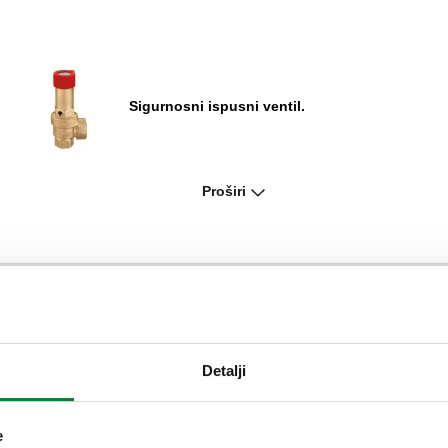
Sigurnosni ispusni ventil.
Proširi
Sigurnosni ispusni ventil, ženski
priključci. S manometrom.
Sigurnosni ispusni ventil, ženski
priključci.
Detalji
Ispusni levak.
e