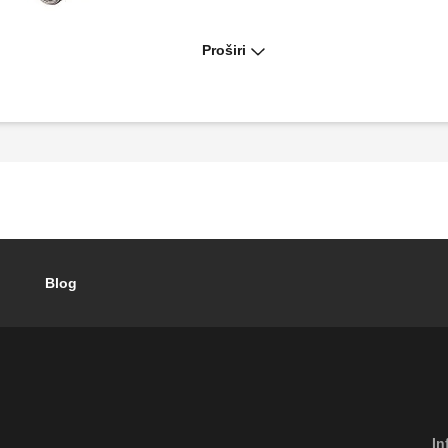
Proširi
Sigurnosni ispusni ventil, ženski
priključci.
Blog
In