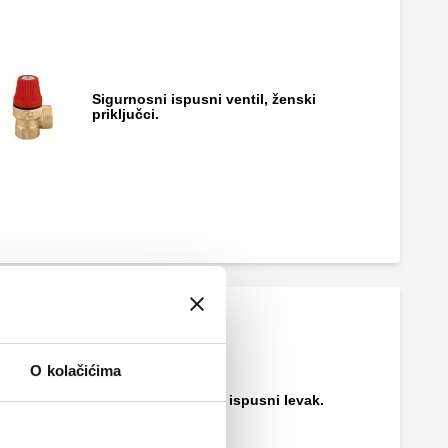
Sigurnosni ispusni ventil, ženski
priključci.
Sigurnosni ispusni ventil, ženski
priključci. S manometrom.
Sigurnosni ispusni ventil, muški - ženski
priključci.
O kolačićima
Posebno oblikovan ispusni levak.