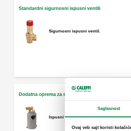
Standardni sigurnosni ispusni ventili
Sigurnosni ispusni ventil.
Sigurnosni ispusni ventil, muški - ženski
priključci.
Sigurnosni ispusni ventil, ženski
priključci.
Dodatna oprema za sigurnosne ispusne ventile
Saglasnost
Ispusni podesivi levak.
Ovaj veb sajt koristi kolačić