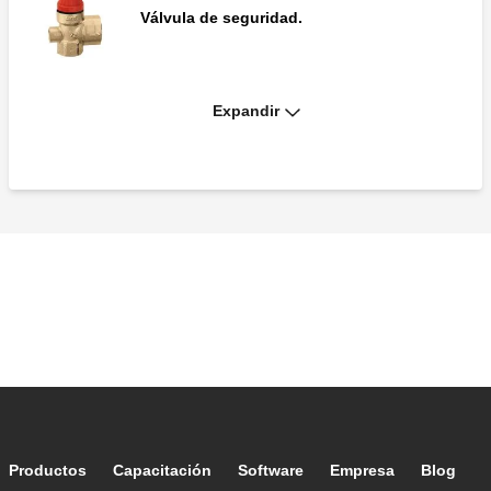
Válvula de seguridad.
Expandir
Válvula de seguridad.
Válvula de seguridad.
Válvula de seguridad.
Footer main navigation
Productos
Capacitación
Software
Empresa
Blog