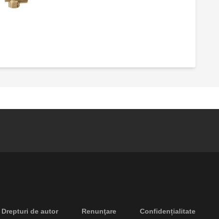
Supapă de siguranță.
u
Drepturi de autor
Renunţare
Confidențialitate