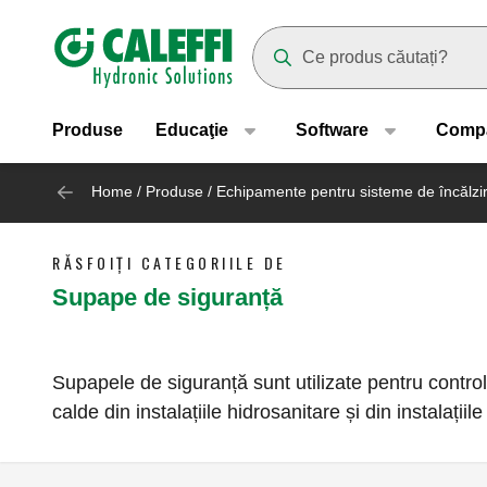
Header main navigation
Suggestions will appear as yo
Produse
Educaţie
Software
Comp
Home
/
Produse
/
Echipamente pentru sisteme de încălzi
RĂSFOIȚI CATEGORIILE DE
Supape de siguranță
Supapele de siguranță sunt utilizate pentru controlu
calde din instalațiile hidrosanitare și din instalațiil