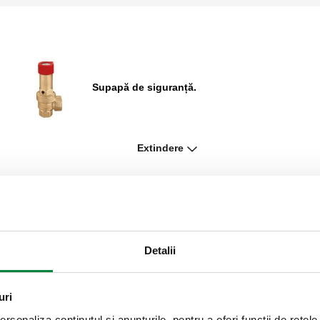
Supapă de siguranță.
Extindere
,
Supapă de siguranță obișnuită certificată,
racorduri mamă - mamă. Cu manometru.
,
Supapă de siguranță obișnuită cetificată,
racorduri mamă - mamă.
Detalii
uri
Pâlnie de golire.
rsonaliza conținutul și anunțurile, pentru a oferi funcții de rețele