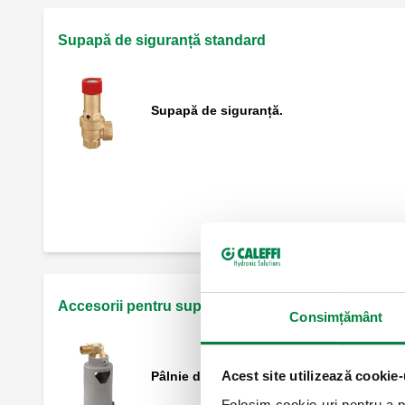
Supapă de siguranță standard
Supapă de siguranță.
Supapă de siguranță obișnuită cetificată
racorduri tată - mamă.
Supapă de siguranță obișnuită cetificată
racorduri mamă - mamă.
Accesorii pentru supapă de siguranță
Consimțământ
Acest site utilizează cookie-
Pâlnie de golire cu cot orientabil.
Folosim cookie-uri pentru a pe