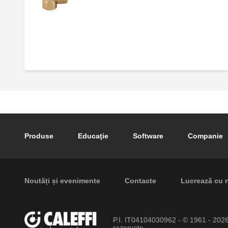
Supapă de siguranță.
Footer main navigation
Produse
Educaţie
Software
Companie
Footer secondary navigation
Noutăți și evenimente
Contacte
Lucrează cu 
P.I. IT04104030962 - © 1961 - 202
rezervate