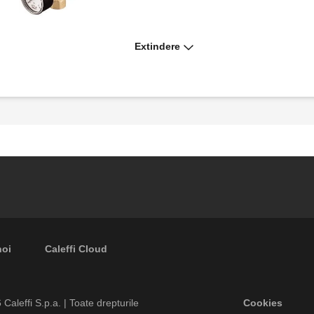
Extindere
Supapă de siguranță.
noi
Caleffi Cloud
Footer men
6
Caleffi S.p.a. | Toate drepturile
Cookies