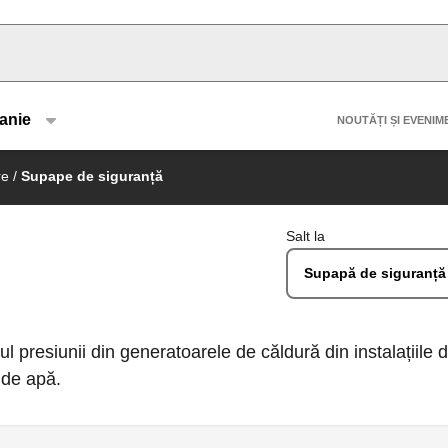
u type
Header 
anie
NOUTĂȚI ȘI EVENIM
re
/
Supape de siguranță
Salt la
Supapă de siguranță
l presiunii din generatoarele de căldură din instalațiile 
e de apă.