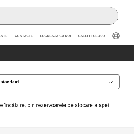
secondary navigation
ENTE
CONTACTE
LUCREAZĂ CU NOI
CALEFFI CLOUD
 standard
de încălzire, din rezervoarele de stocare a apei