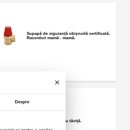
Supapă de siguranță obișnuită certificată.
Racorduri mamă - mamă.
Supapă de siguranță obișnuită certificată,
racorduri tată - mamă. Cu manometru.
Supapă de siguranță obișnuită cetificată,
racorduri tată - mamă.
Despre
Colector de golire cu tăviță.
 sociale și pentru a analiza