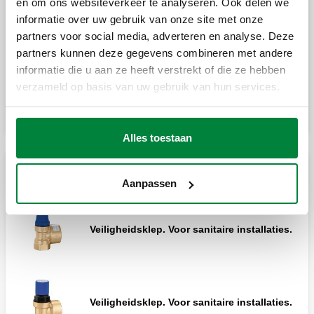
en om ons websiteverkeer te analyseren. Ook delen we
informatie over uw gebruik van onze site met onze
Veiligheidsklep.
partners voor social media, adverteren en analyse. Deze
partners kunnen deze gegevens combineren met andere
informatie die u aan ze heeft verstrekt of die ze hebben
Vergroten
verzameld op basis van uw gebruik van hun services.
Veiligheidsklep.
Alles toestaan
Veiligheidsklep.
Veiligheidskleppen TÜV sanitair
Aanpassen
Veiligheidsklep. Voor sanitaire installaties.
Veiligheidsklep.
Veiligheidsklep. Voor sanitaire installaties.