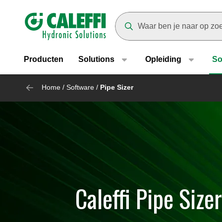
Header main navigation
Suggestions will appear as yo
Producten
Solutions
Opleiding
So
Home
/
Software
/
Pipe Sizer
Caleffi Pipe Sizer