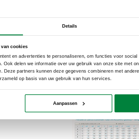
Details
R: lokale drukverliezen
LUCHT: drukverliezen ov
afstanden
t de som van drukverliezen
 van cookies
 bochten, versmallingen,
Voor kanalen met een ro
ent en advertenties te personaliseren, om functies voor social
uitingen en vergelijkbare
rechthoekige doorsnede: 
. Ook delen we informatie over uw gebruik van onze site met on
delen met behulp van een
drukverliezen in rechte se
e. Deze partners kunnen deze gegevens combineren met andere i
e ondersteunende grafiek.
dimensioneert het kan
erzameld op basis van uw gebruik van hun services.
Aanpassen