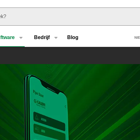
u type
H
ftware
Bedrijf
Blog
NI