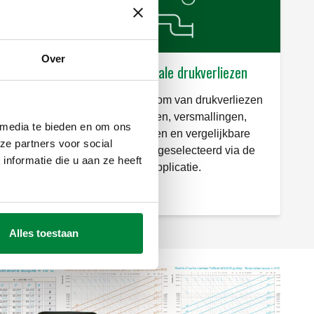
Over
er lange
LUCHT: lokale drukverliezen
Berekent de som van drukverliezen
nde of
voor bochten, versmallingen,
 media te bieden en om ons
berekent
aansluitingen en vergelijkbare
ze partners voor social
cties of
onderdelen, geselecteerd via de
nformatie die u aan ze heeft
aal.
applicatie.
Alles toestaan