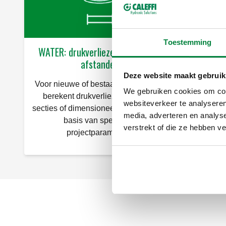
Toestemming
WATER: drukverliezen over lange
WATE
afstanden
Bereken
Deze website maakt gebruik
Voor nieuwe of bestaande leidingen:
voor
We gebruiken cookies om cont
berekent drukverliezen in rechte
aansl
websiteverkeer te analyseren
secties of dimensioneert de leiding op
onder
media, adverteren en analys
basis van specifieke
handig
verstrekt of die ze hebben v
projectparameters.