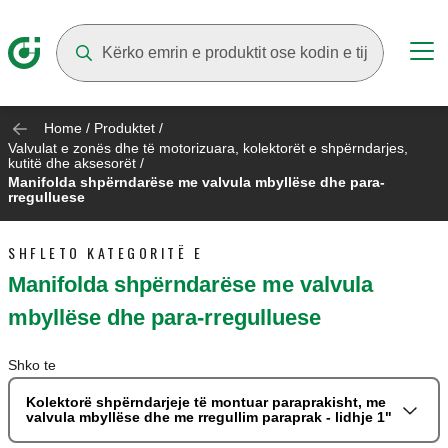
Suggestions will appear as you type
Home
/
Produktet
/
Valvulat e zonës dhe të motorizuara, kolektorët e shpërndarjes,
kutitë dhe aksesorët
/
Manifolda shpërndarëse me valvula mbyllëse dhe para-
rregulluese
SHFLETO KATEGORITË E
Manifolda shpërndarëse me valvula
mbyllëse dhe para-rregulluese
Shko te
Kolektorë shpërndarjeje të montuar paraprakisht, me
valvula mbyllëse dhe me rregullim paraprak - lidhje 1"