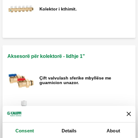
Kolektor i kthimit.
Aksesorë për kolektorë - lidhje 1"
Çift valvulash sferike mbyllëse me
guarnicion unazor.
Rekorderi fundore e përbërë nga rekorderi
fundore radiale e dyfishtë, zgavër ajri
manuale dhe tapë.
Consent
Details
About