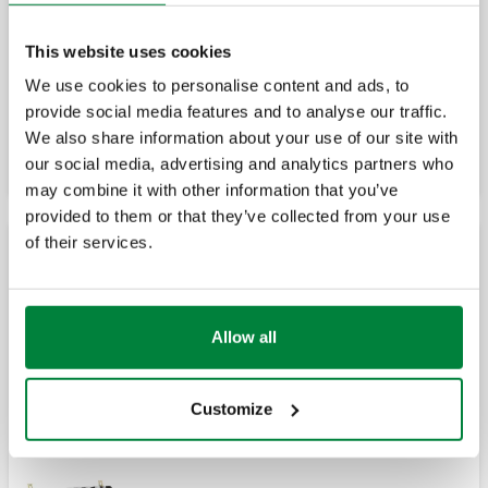
Paketë by-pass-ësh diferencialë me
konfigurim të fiksuar 20 kPa (2000 mm
w.g.), me zorrë fleksibël.
This website uses cookies
We use cookies to personalise content and ads, to
provide social media features and to analyse our traffic.
Zgjero
Çift kapësesh çeliku për montimin e
kolektorëve shpërndarës të serive 662 dhe
We also share information about your use of our site with
664.
our social media, advertising and analytics partners who
may combine it with other information that you’ve
provided to them or that they’ve collected from your use
Kapëse montuese polimeri me largësi të
of their services.
rregullueshme nga qendra, për kolektorë
Kolektorë shpërndarjeje të montuar paraprakisht, me
shpërndarjeje të serisë 662.
valvula mbyllëse dhe me rregullim paraprak - lidhjet
1 1/4"
Allow all
Kolektor shpërndarjeje i montuar
paraprakisht.
Customize