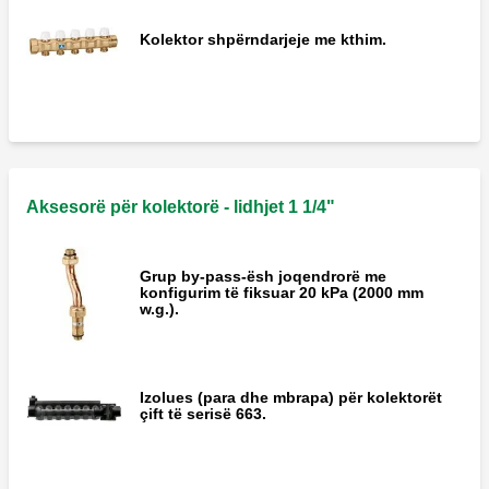
Kolektor shpërndarjeje me kthim.
Aksesorë për kolektorë - lidhjet 1 1/4"
Grup by-pass-ësh joqendrorë me
konfigurim të fiksuar 20 kPa (2000 mm
w.g.).
Izolues (para dhe mbrapa) për kolektorët
çift të serisë 663.