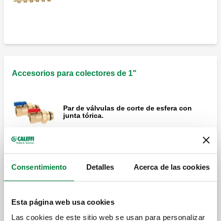
Accesorios para colectores de 1"
Par de válvulas de corte de esfera con
junta tórica.
Grupo de cabecera formado por válvula de
purga de aire, racor don doble conexión
Consentimiento
Detalles
Acerca de las cookies
radial y tapón.
Esta página web usa cookies
Kit de by-pass diferencial con calibración
fija de 20 kPa (2000 mm c.a.) con tubo
Las cookies de este sitio web se usan para personalizar