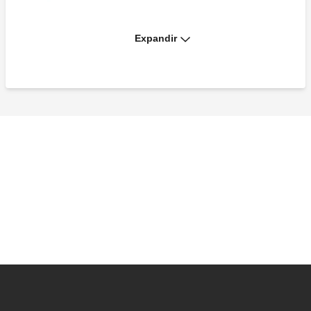
Expandir
Par de válvulas de esfera.