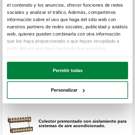
flexible.
el contenido y los anuncios, ofrecer funciones de redes
sociales y analizar el tráfico. Además, compartimos
información sobre el uso que haga del sitio web con
Expandir
Par de soportes de fijación de acero para
nuestros partners de redes sociales, publicidad y análisis
colectores de las series 662 y 664.
web, quienes pueden combinarla con otra información
que les haya proporcionado o que hayan recopilado a
partir del uso que haya hecho de sus servicios.
Soportes de fijación de polímero con
distancia entre ejes regulable para
Colectores premontados con válvulas de corte y de
colectores de las series 662 y 664.
pre-regulación, conexiones 1 1/4"
Permitir todas
Personalizar
Colector premontado.
Colector premontado con aislamiento para
sistemas de aire acondicionado.