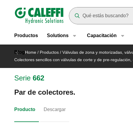
Header main navigation
Suggestions will appear as yo
Productos
Solutions
Capacitación
Blog
Home
/
Productos
/
Válvulas de zona y motorizadas, válvu
Colectores sencillos con válvulas de corte y de pre-regulación,
Serie
662
Par de colectores.
Producto
Descargar