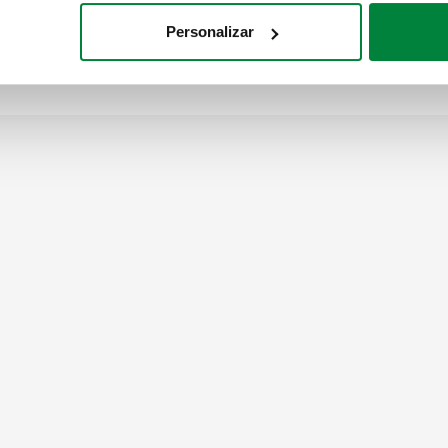
H
G 1" A (ISO 228-1) M
Personalizar