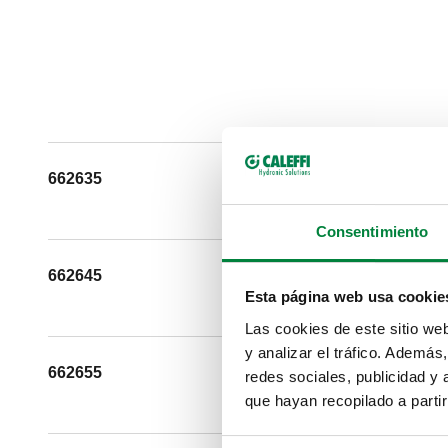
662635
G 1" (ISO 228-1) 
Consentimiento
662645
G 1" (ISO 228-1) 
Esta página web usa cookie
Las cookies de este sitio we
y analizar el tráfico. Ademá
662655
G 1" (ISO 228-1) 
redes sociales, publicidad y
que hayan recopilado a parti