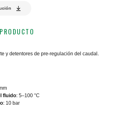
lución
 PRODUCTO
te y detentores de pre-regulación del caudal.
 mm
 fluido
:
5–100 °C
jo
:
10 bar