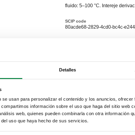
fluido: 5–100 °C. Intereje deriva
SCIP code
80acde68-2829-4cd0-bc4c-e244
H
G 1" A (ISO 228-1) M
Detalles
H
G 1" A (ISO 228-1) M
s
b se usan para personalizar el contenido y los anuncios, ofrecer
s, compartimos información sobre el uso que haga del sitio web 
H
G 1" A (ISO 228-1) M
 análisis web, quienes pueden combinarla con otra información q
r del uso que haya hecho de sus servicios.