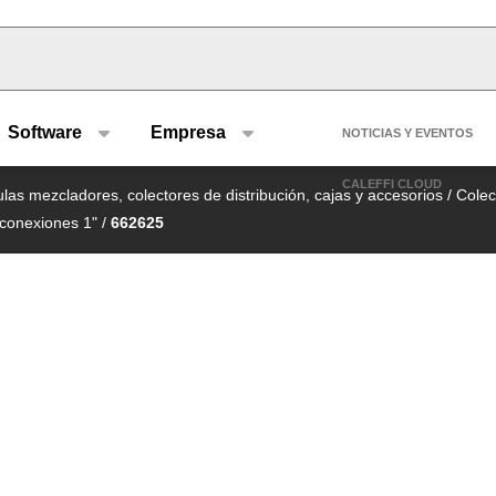
u type
Header se
Software
Empresa
NOTICIAS Y EVENTOS
CALEFFI CLOUD
las mezcladores, colectores de distribución, cajas y accesorios
/
Colec
 conexiones 1"
/
662625