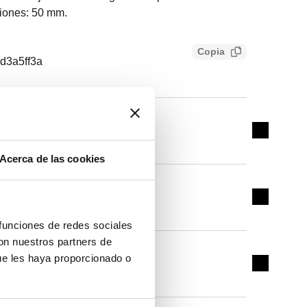
ciones: 50 mm.
Copia
d3a5ff3a
G 3/4" A (ISO 228-1) M
Expand de
3 salidas
Acerca de las cookies
G 3/4" A (ISO 228-1) M
Expand de
4 salidas
 funciones de redes sociales
con nuestros partners de
G 3/4" A (ISO 228-1) M
ue les haya proporcionado o
Expand de
5 salidas