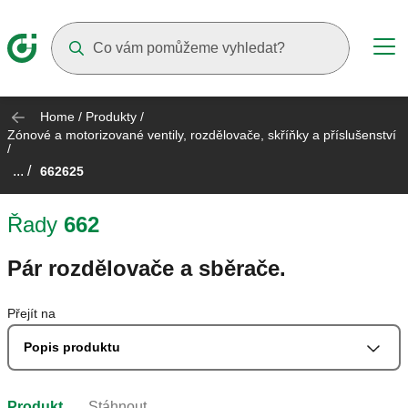
Suggestions will appear as you type
Home
/
Produkty
/
Zónové a motorizované ventily, rozdělovače, skříňky a příslušenství
/
... /
662625
Řady
662
Pár rozdělovače a sběrače.
Přejít na
Popis produktu
Produkt
Stáhnout