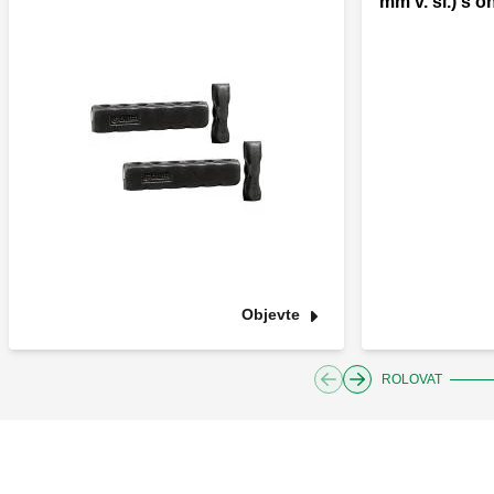
mm v. sl.) s 
Objevte
ROLOVAT