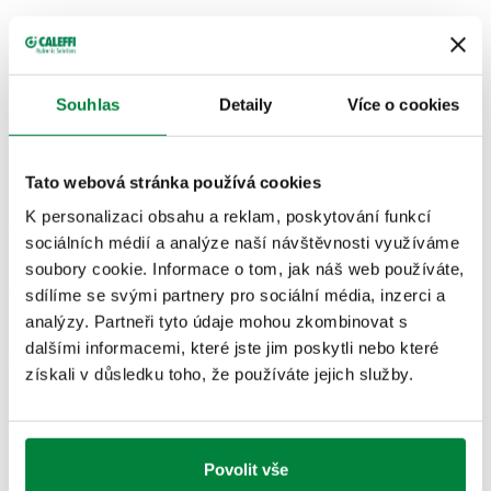
Text výběrového řízení
Zobrazit
Zkopírujte
Souhlas
Detaily
Více o cookies
CALEFFI, 662625. Pár rozdělovače a sběrače. S
uzavíracími a regulačními ventily pro předregulaci
SCIP code
Zobrazit
80acde68-2829-4cd0-bc4c-
průtoku. Připojení 1: G 1" (ISO 228-1) F. Připojení 2: G
Zkopírujte
Tato webová stránka používá cookies
e244d3a5ff3a
1" A (ISO 228-1) M. Výstupní připojení: G 3/4" A (ISO
228-1) M, 2 vývody, Spojení pro armatury Caleffi.
K personalizaci obsahu a reklam, poskytování funkcí
Maximální pracovní tlak: 10 bar. Rozsah teplot průt.
sociálních médií a analýze naší návštěvnosti využíváme
média: 5–100 °C. Středová vzdálenost vývodu: 50 mm.
G 3/4" A (ISO
soubory cookie. Informace o tom, jak náš web používáte,
G 1" (ISO
G 1" A (ISO
662635
228-1) M
sdílíme se svými partnery pro sociální média, inzerci a
Exp
228-1) F
228-1) M
3 vývody
analýzy. Partneři tyto údaje mohou zkombinovat s
dalšími informacemi, které jste jim poskytli nebo které
získali v důsledku toho, že používáte jejich služby.
G 3/4" A (ISO
G 1" (ISO
G 1" A (ISO
662645
228-1) M
Exp
228-1) F
228-1) M
4 vývody
Povolit vše