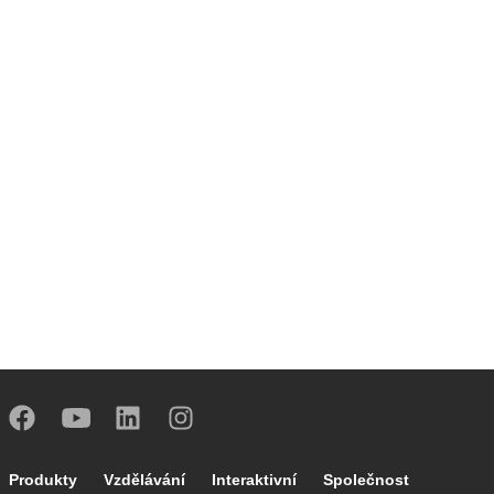
Footer main navigation
Produkty
Vzdělávání
Interaktivní
Společnost