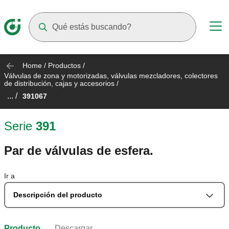
Suggestions will appear as you type
Home
/
Productos
/
Válvulas de zona y motorizadas, válvulas mezcladores, colectores
de distribución, cajas y accesorios
/
... /
391067
Serie
391
Par de válvulas de esfera.
Ir a
Descripción del producto
Producto
Descargar