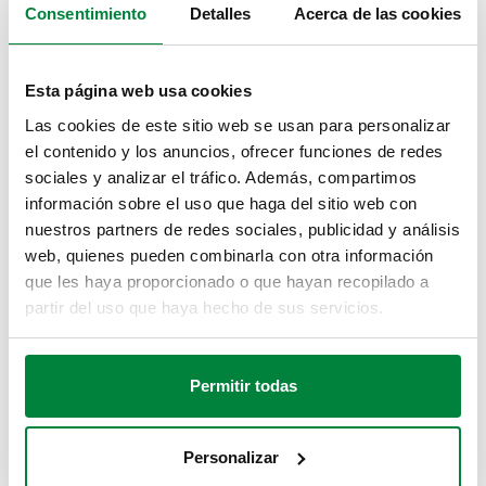
Consentimiento
Detalles
Acerca de las cookies
Rango de temperatura del fluido
:
0–100 °C
Presión máxima de trabajo
:
10 bar
Esta página web usa cookies
Las cookies de este sitio web se usan para personalizar
PLANOS Y ESPECIFICACIONES
el contenido y los anuncios, ofrecer funciones de redes
sociales y analizar el tráfico. Además, compartimos
información sobre el uso que haga del sitio web con
Código de
Conexión 1
Conexión 2
nuestros partners de redes sociales, publicidad y análisis
Actions
artículo
web, quienes pueden combinarla con otra información
que les haya proporcionado o que hayan recopilado a
partir del uso que haya hecho de sus servicios.
G 1 1/4" A (ISO 228-
G 1" (ISO 228-1) H
391067
1) M
Coll
unión
unión
Permitir todas
Modelos en 3D
Personalizar