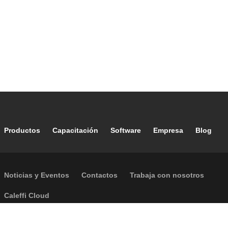
Footer main navigation
Productos
Capacitación
Software
Empresa
Blog
Footer secondary navigation
Noticias y Eventos
Contactos
Trabaja con nosotros
Caleffi Cloud
Footer menu
Información de la empresa
Cookies