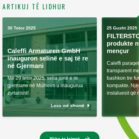
ARTIKUJ TË LIDHUR
30 Tetor 2025
25 Gusht 2025
FILTERSTO
produkte në
Caleffi Armaturen GmbH
mençur
inauguron selinë e saj të re
Caleffi paraqe
në Gjermani
transparent me 
Më 29 tetor 2025, selia jonë e re
bashkon tre fu
gjermane në Mülheim u inaugurua
kompakte. Një 
zyrtarisht!
instaluesit që 
Lexo më shumë
Shko te lajmet