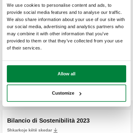
We use cookies to personalise content and ads, to
Per dare maggior visibilità a ciò che facciamo, abbiamo
provide social media features and to analyse our traffic.
creato una pagina che racconta il
nostro impegno a diversi
We also share information about your use of our site with
livelli
, raccoglie la nostra visione e alcune delle nostre azioni
our social media, advertising and analytics partners who
concrete sotto al cappello
The Caleffi Green
.
may combine it with other information that you’ve
provided to them or that they’ve collected from your use
of their services.
Costruiamo futuri più sostenibili con soluzioni
Allow all
idrotermosanitarie che ridisegnano il comfort e
contribuiscono a migliorare l’efficienza energetica.
NOI SIAMO FLOWING EXPERTISE.
Customize
Bilancio di Sostenibilità 2023
Shkarkoje këtë skedar