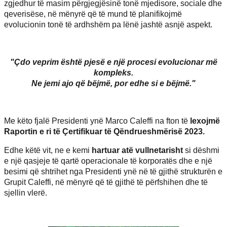
zgjedhur të masim përgjegjësinë tonë mjedisore, sociale dhe
qeverisëse, në mënyrë që të mund të planifikojmë
evolucionin tonë të ardhshëm pa lënë jashtë asnjë aspekt.
"Çdo veprim është pjesë e një procesi evolucionar më
kompleks.
Ne jemi ajo që bëjmë, por edhe si e bëjmë."
Me këto fjalë Presidenti ynë Marco Caleffi na fton të
lexojmë
Raportin e ri të Çertifikuar të Qëndrueshmërisë 2023.
Edhe këtë vit, ne e kemi
hartuar atë vullnetarisht
si dëshmi
e një qasjeje të qartë operacionale të korporatës dhe e një
besimi që shtrihet nga Presidenti ynë në të gjithë strukturën e
Grupit Caleffi, në mënyrë që të gjithë të përfshihen dhe të
sjellin vlerë.