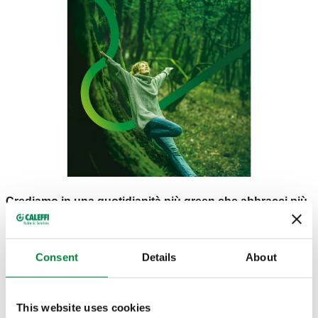
Crediamo in una quotidianità più green che abbracci più
aspetti della vita aziendale
. Non solo
processi e prodotti
,
ma anche persone e ambiente circostante, in un’ottica ESG
(criteri ambientali, sociali e di governance).
Consent
Details
About
Ci impegniamo per avere un comportamento positivo verso
tutte le nostre risorse, i nostri stakeholder, il territorio, anche
formando le nuove generazioni che potranno far parte della
This website uses cookies
Caleffi del prossimo decennio.