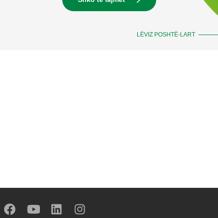
LËVIZ POSHTË-LART