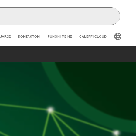
r secondary navigation
GJARJE
KONTAKTONI
PUNONI ME NE
CALEFFI CLOUD