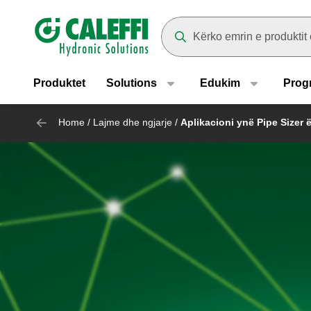
Header main navigation
Suggestions will appear as yo
Produktet
Solutions
Edukim
Prog
Home
/
Lajme dhe ngjarje
/
Aplikacioni ynë Pipe Sizer 