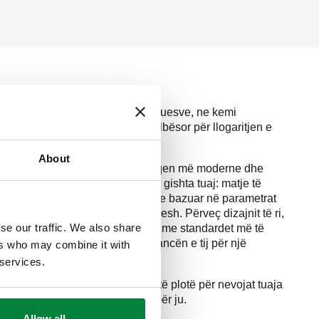
ajnerëve, inxhinierëve dhe instaluesve, ne kemi
ë
Caleffi Pipe Sizer
, një mjet thelbësor për llogaritjen e
jen e tubave për ujë ose ajër.
About
ertizën tonë
, kemi bërë ndërfaqen më moderne dhe
tha funksionet më të dobishme në gishta tuaj: matje të
jër, llogaritje të personalizueshme bazuar në parametrat
gjerë materialesh dhe konfigurimesh. Përveç dizajnit të ri,
se our traffic. We also share
i Pipe Sizer
të jetë i pajtueshëm me standardet më të
lefon, duke përmirësuar performancën e tij për një
ers who may combine it with
 dhe të ndjeshme.
 services.
isë, inovacionit dhe mbështetje të plotë për nevojat tuaja
zer
është aplikacioni i përsosur për ju.
Allow all