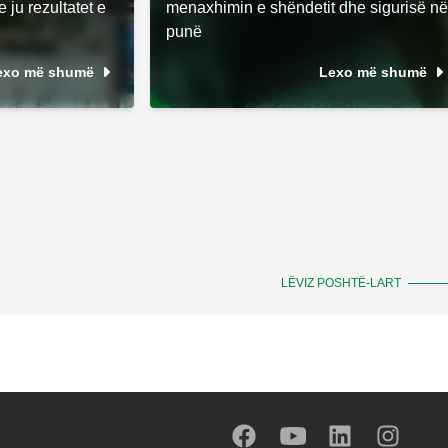
ju rezultatet e
menaxhimin e shëndetit dhe sigurisë në
punë
exo më shumë
Lexo më shumë
LËVIZ POSHTË-LART