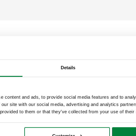
Për të thjeshtuar punën e diz
përmirësuar aplikacionin ton
humbjeve të presionit dhe mat
Details
Për të shprehur më mirë
eksp
intuitiv, duke vendosur të gji
sakta të tubave për ujë ose a
teknikë dhe një bibliotekë të 
e content and ads, to provide social media features and to analy
përditësimi ka bërë që
Caleff
fundit të aplikacioneve për te
 our site with our social media, advertising and analytics partn
përvojë përdoruesi të lëmuar
 provided to them or that they’ve collected from your use of their
Nëse jeni në kërkim të saktës
profesionale,
Caleffi Pipe Si
Customize