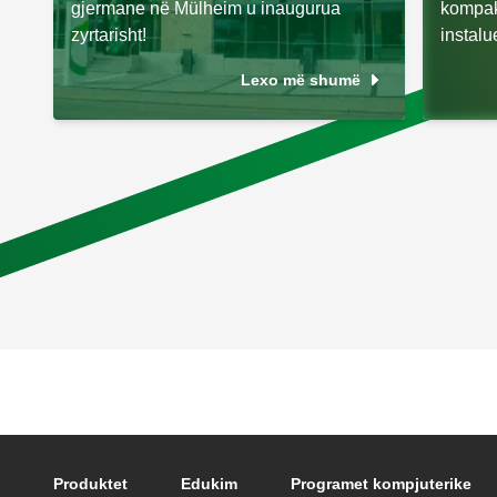
gjermane në Mülheim u inaugurua
kompakt
zyrtarisht!
instalu
Lexo më shumë
Footer main navigation
Produktet
Edukim
Programet kompjuterike