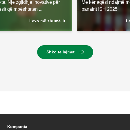
e. Një zgjidhje inovative për
Me kënaqësi ndajmë me 
esit që mbështeten ...
panairit ISH 2025
Lexo më shumë
L
Shko te lajmet
Kompania