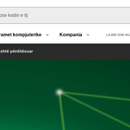
u type
Heade
ramet kompjuterike
Kompania
LAJME DHE N
është përditësuar