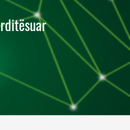
ërditësuar