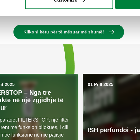
Klikoni këtu për të mësuar më shumë!
ht 2025
01 Prill 2025
ERSTOP – Nga tre
kte në një zgjidhje të
ur
 paraqet FILTERSTOP: një filtër
rent me funksion bllokues, i cili
ISH përfundoi - ja
 tre funksione në një pajisje