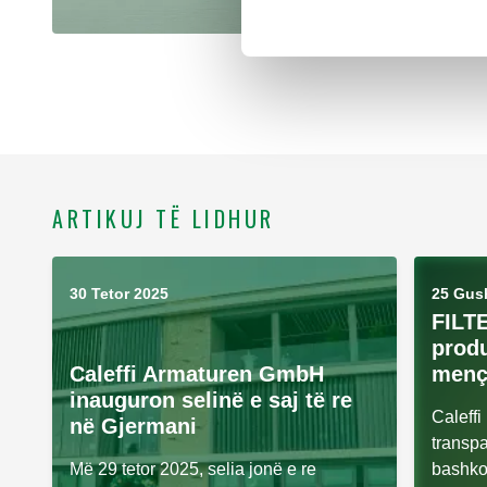
ARTIKUJ TË LIDHUR
30 Tetor 2025
25 Gus
FILT
produ
Caleffi Armaturen GmbH
menç
inauguron selinë e saj të re
Caleffi
në Gjermani
transpa
Më 29 tetor 2025, selia jonë e re
bashkon