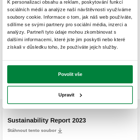
K personalizaci obsahu a reklam, poskytování funkcí
Abychom lépe zviditelnili naši činnost, vytvořili jsme stránku,
sociálních médií a analýze naší návštěvnosti využíváme
která vypovídá o
našich závazcích na různých úrovních
,
soubory cookie. Informace o tom, jak náš web používáte,
shrnuje naši vizi a některé z našich konkrétních akcí pod
hlavičkou
The Caleffi Green.
sdílíme se svými partnery pro sociální média, inzerci a
analýzy. Partneři tyto údaje mohou zkombinovat s
dalšími informacemi, které jste jim poskytli nebo které
získali v důsledku toho, že používáte jejich služby.
Budujeme udržitelnější budoucnost s instalatérskými
řešeními, která nově navrhují pohodlí a pomáhají zlepšit
Povolit vše
energetickou účinnost.
PŘICHÁZÍME S ODBORNÝMI ZNALOSTMI.
Upravit
Sustainability Report 2023
Stáhnout tento soubor