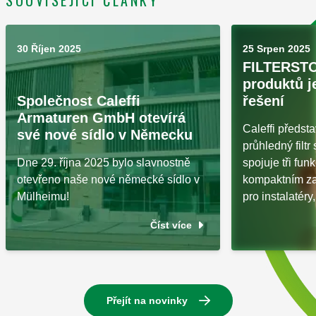
30 Říjen 2025
25 Srpen 2025
FILTERSTOP
produktů j
Společnost Caleffi
řešení
Armaturen GmbH otevírá
Caleffi předs
své nové sídlo v Německu
průhledný filtr 
Dne 29. října 2025 bylo slavnostně
spojuje tři fu
otevřeno naše nové německé sídlo v
kompaktním zař
Mülheimu!
pro instalatéry,
Číst více
Přejít na novinky