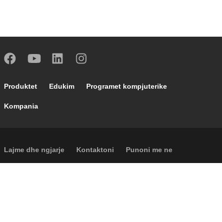
Footer main navigation
Produktet
Edukim
Programet kompjuterike
Kompania
Footer secondary navigation
Lajme dhe ngjarje
Kontaktoni
Punoni me ne
Caleffi Cloud
Footer menu
Informacione për shoqërinë
Cookies
Të drejtat autoriale
Përgjegjësia
Privatësia