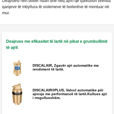
Deajruesi nën boiler ndan dhe heq ajrin që qarkullon brenda
qarqeve të mbyllura të sistemeve të boilerëve të montuar në
mur.
Deajrues me efikasitet të lartë në pikat e grumbullimit
të ajrit
DISCALAIR, Zgavër ajri automatike me
rendiment të lartë.
DISCALAIR®PLUS, Valvul automatike për
ajrosje me performancë të lartë.Kullues ajri
i rregullueshëm.