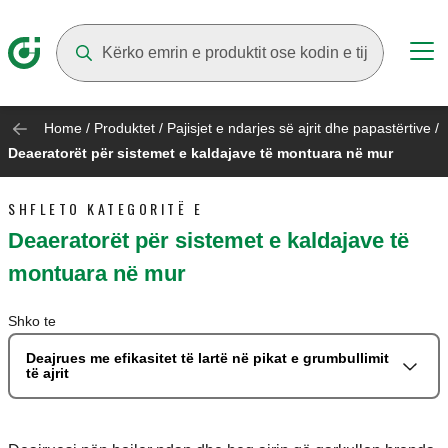
Suggestions will appear as you type
Home
/
Produktet
/
Pajisjet e ndarjes së ajrit dhe papastërtive
/
Deaeratorët për sistemet e kaldajave të montuara në mur
SHFLETO KATEGORITË E
Deaeratorët për sistemet e kaldajave të
montuara në mur
Shko te
Deajrues me efikasitet të lartë në pikat e grumbullimit
të ajrit