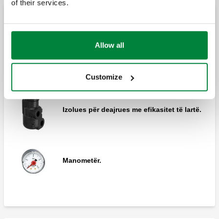
of their services.
DISCAL, Deaerator prej bronzi.
Deajrues me efikasitet të lartë
Allow all
CALEFFI HED®, Deajrues me efikasitet të
lartë për sistemet e pompave të ngrohjes.
Customize
Izolues për deajrues me efikasitet të lartë.
Manometër.