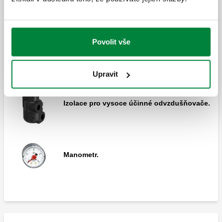
DISCAL®, Mosazný odvzdušňovač.
Vysoce účinný odvzdušňovač
Povolit vše
CALEFFI HED®, Vysoce účinný
odvzdušňovač pro systémy tepelných
čerpadel.
Upravit
Izolace pro vysoce účinné odvzdušňovače.
Manometr.