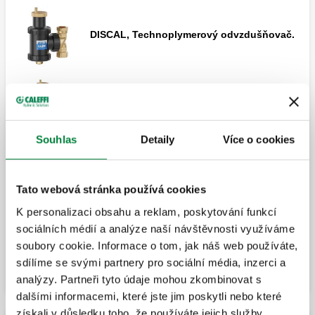
DISCAL, Technoplymerový odvzdušňovač.
DISCAL, Technoplymerový odvzdušňovač.
Souhlas
Detaily
Více o cookies
Izolace pro technopolymerové
odvzdušňovače série 551.
Tato webová stránka používá cookies
K personalizaci obsahu a reklam, poskytování funkcí
sociálních médií a analýze naší návštěvnosti využíváme
Rozbalit
soubory cookie. Informace o tom, jak náš web používáte,
DISCAL, Odvzdušňovač. Nastavitelný pro
horizontální a vertikální potrubí.
sdílíme se svými partnery pro sociální média, inzerci a
analýzy. Partneři tyto údaje mohou zkombinovat s
dalšími informacemi, které jste jim poskytli nebo které
získali v důsledku toho, že používáte jejich služby.