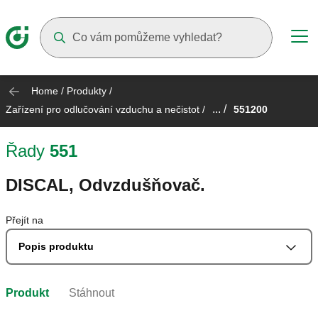
Suggestions will appear as you type
Home
/
Produkty
/
... /
Zařízení pro odlučování vzduchu a nečistot
/
551200
Řady
551
DISCAL, Odvzdušňovač.
Přejít na
Popis produktu
Produkt
Stáhnout