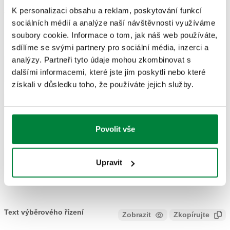
K personalizaci obsahu a reklam, poskytování funkcí
551200
DN 200 (EN 1092-1) PN 10
Coll
sociálních médií a analýze naší návštěvnosti využíváme
soubory cookie. Informace o tom, jak náš web používáte,
Nákresy 2D
sdílíme se svými partnery pro sociální média, inzerci a
analýzy. Partneři tyto údaje mohou zkombinovat s
dalšími informacemi, které jste jim poskytli nebo které
DWG
DXF
PDF
získali v důsledku toho, že používáte jejich služby.
DWG
DXF
Povolit vše
Modely 3D
Upravit
IGS
STP
BIM
Text výběrového řízení
Zobrazit
Zkopírujte