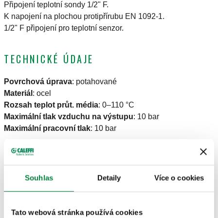
Připojení teplotní sondy 1/2" F.
K napojení na plochou protipřírubu EN 1092-1.
1/2" F připojení pro teplotní senzor.
TECHNICKÉ ÚDAJE
Povrchová úprava
:
potahované
Materiál
:
ocel
Rozsah teplot průt. média
:
0–110 °C
Maximální tlak vzduchu na výstupu
:
10 bar
Maximální pracovní tlak
:
10 bar
NÁKRESY A SPECIFIKACE
Souhlas
Detaily
Více o cookies
Číslo dílu
Připojení
Actions
Tato webová stránka používá cookies