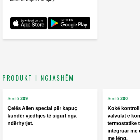
PRODUKT I NGJASHËM
Seritë
209
Seritë
200
Çelës Allen special për kapuç
Kokë kontroll
kundër vjedhjes të sigurt nga
valvulat e k
ndërhyrjet.
termostatike t
integruar me
me lëng.