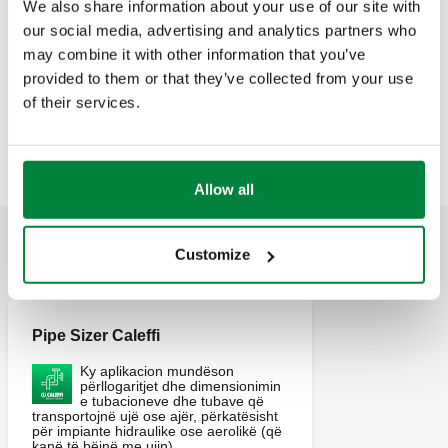
We also share information about your use of our site with
Teksti i tenderit
Shfaq
Kopjo
our social media, advertising and analytics partners who
may combine it with other information that you’ve
CALEFFI, 209000. Kapuç kundër vjedhjes me i sigurt nga
provided to them or that they’ve collected from your use
ndërhyrjet, për përdorim në vende publike. Për t'u përdorur
SCIP code
Shfaq
of their services.
46723c83-d061-4e11-bd76-
me çelësin e posaçëm Allen me kod 209001. Lustër: e
Kopjo
5bfdafd6e114
bardhë.
Allow all
Customize
APLIKIMET
Pipe Sizer Caleffi
Ky aplikacion mundëson
përllogaritjet dhe dimensionimin
e tubacioneve dhe tubave që
transportojnë ujë ose ajër, përkatësisht
për impiante hidraulike ose aerolikë (që
kanë të bëjnë me ujin).