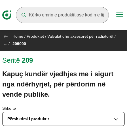
Suggestions will appear as you type
Home
/
Produktet
/
Valvulat dhe aksesorët për radiatorët
/
... /
209000
Seritë
209
Kapuç kundër vjedhjes me i sigurt
nga ndërhyrjet, për përdorim në
vende publike.
Shko te
Përshkrimi i produktit