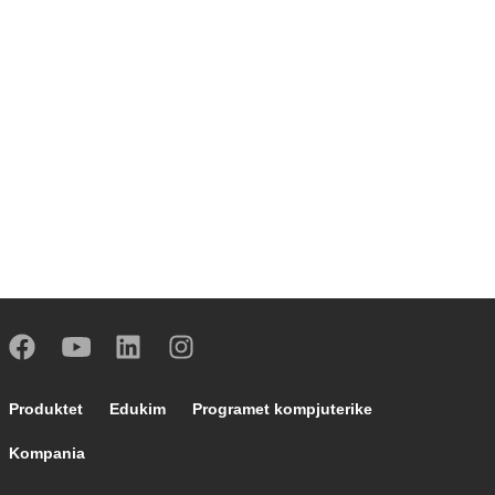
Footer main navigation
Produktet
Edukim
Programet kompjuterike
Kompania