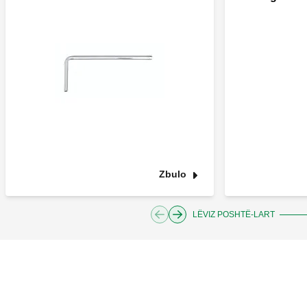
Zbulo
LËVIZ POSHTË-LART