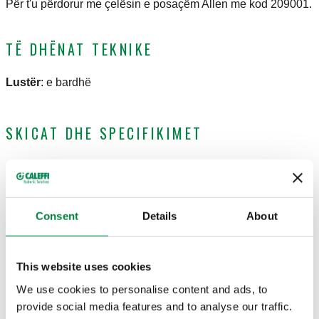
Për t'u përdorur me çelësin e posaçëm Allen me kod 209001.
TË DHËNAT TEKNIKE
Lustër
:
e bardhë
SKICAT DHE SPECIFIKIMET
Numri i pjesës
Përdorimi
Actions
Consent
Details
About
209000
205005
Coll
This website uses cookies
Modele 3D
We use cookies to personalise content and ads, to
provide social media features and to analyse our traffic.