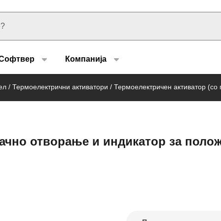
u type
Софтвер
Компанија
ел
/
Термоелектрични активатори
/
Термоелектричен активатор (со п
ачно отворање и индикатор за полож