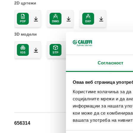
2D цртежи
PDF
DWG
DXF
3D модели
IGS
STP
BIM
Согласност
Оваа веб страница употр
Користиме колачиња за да 
социјалните мрежи и да ан
информации за нашата упот
кои може да се комбинираа
вашата употреба на нивнит
656314
24 V AC/DC