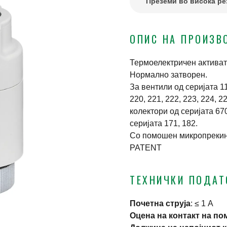
Преземи во висока ре
ОПИС НА ПРОИЗВ
Термоелектричен актива
Нормално затворен.
Зa вентили од серијата 116
220, 221, 222, 223, 224, 22
колектори од серијата 670
серијата 171, 182.
Со помошен микропрекин
PATENT
ТЕХНИЧКИ ПОДА
Почетна струја
:
≤ 1 A
Оцена на контакт на по