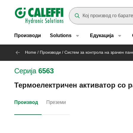
Header main navigation
Suggestions will appear as yo
Производи
Solutions
Едукација
Home
/
Производи
/
Систем за контрола на зрачен пан
Серија
6563
Термоелектричен активатор со р
Производ
Преземи