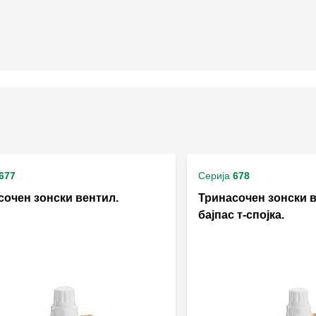
677
Серија
678
сочен зонски вентил.
Тринасочен зонски 
бајпас т-спојка.