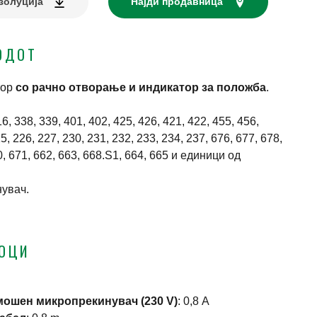
золуција
Најди продавница
ОДОТ
тор
со рачно отворање и индикатор за положба
.
, 338, 339, 401, 402, 425, 426, 421, 422, 455, 456,
5, 226, 227, 230, 231, 232, 233, 234, 237, 676, 677, 678,
, 671, 662, 663, 668.S1, 664, 665 и единици од
увач.
ТОЦИ
мошен микропрекинувач (230 V)
:
0,8 A