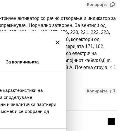
Копирајте
тричен активатор со рачно отворање и индикатор за
прекинувач. Нормално затворен. Зa вентили од
402, 425, 426, 421, 422, 455, 456, 220, 221, 222, 223,
 232, 233, 234, 237, 676, 677, 678, колектори од
 668.S1, 664, 665 и единици од серијата 171, 182.
ратура: 0–50 °C. Напојување со електрична
 заштита: IP 40. Должина на напојниот кабел: 0,8 m.
За колачињата
 микропрекинувач (230 V): 0,8 A. Почетна струја: ≤ 1
е карактеристики на
Копирајте
ace849618985
ака споделуваме
ни и аналитички партнери
и можеби се собрани од
Expand de