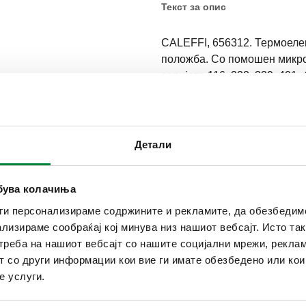
Текст за опис
CALEFFI, 656312. Термоелек
положба. Со помошен микро
серијата 116, 338, 339, 401, 
224, 225, 226, 227, 230, 231,
серијата 670, 671, 662, 663,
Опсег на амбиентална темпе
енергија: 230 V AC. Класа за
Детали
Оцена на контакт на помошен
A.
ебува колачиња
SCIP code
ги персонализираме содржините и рекламите, да обезбедим
1075d6e6-bdb0-44b5-9e02-
ализираме сообраќај кој минува низ нашиот вебсајт. Исто т
реба на нашиот вебсајт со нашите социјални мрежи, реклам
т со други информации кои вие ги имате обезбедено или ко
е услуги.