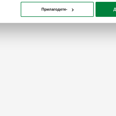
Прилагодете-
Д