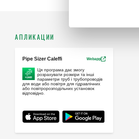
АПЛИКАЦИИ
Pipe Sizer Caleffi
Webapp
Ця програма дає змогу
розрахувати розміри та інші
параметри труб і трубопроводів
для води або повітря для гідравлічних
або повітророзподільних установок
відповідно.