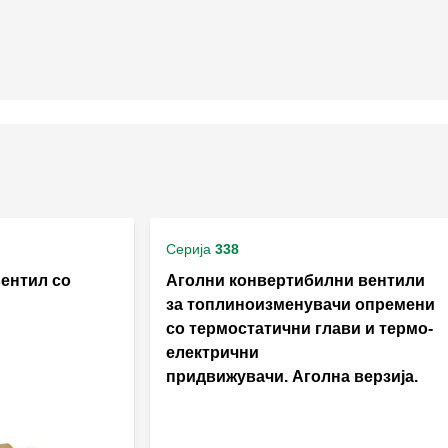
Серија
338
вентил со
Аголни конвертибилни вентили
за топлиноизменувачи опремени
со термостатични глави и термо-
електрични
придвижувачи. Аголна верзија.