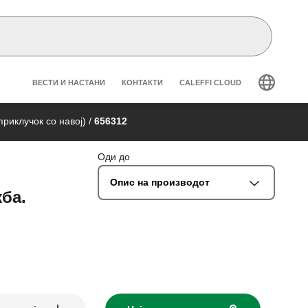
Header secondary navigation
ВЕСТИ И НАСТАНИ
КОНТАКТИ
CALEFFI CLOUD
риклучок со навој)
/
656312
Оди до
Опис на производот
ба.