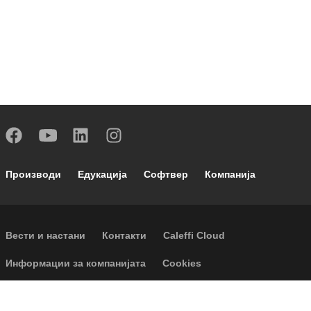
Footer main navigation
Производи
Едукација
Софтвер
Компанија
Footer secondary navigation
Вести и настани
Контакти
Caleffi Cloud
Footer menu
Информации за компанијата
Cookies
Авторски Права
Оградување од одговорност