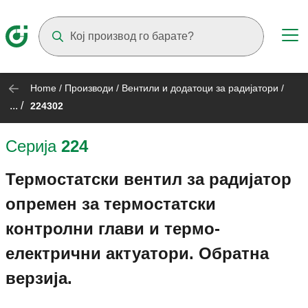
Suggestions will appear as you type
Home
/
Производи
/
Вентили и додатоци за радијатори
/
... /
224302
Серија
224
Термостатски вентил за радијатор
опремен за термостатски
контролни глави и термо-
електрични актуатори. Обратна
верзија.