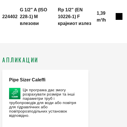
10226-1) F, крајниот излез. Максимален работен
притисок: 10 bar. Среден температурен опсег: 5–100
G 1/2" A (ISO
Rp 1/2" (EN
1,39
°C. Завршница: хроматска. Kvs: 0,93 m³/h.
224402
228-1) M
10226-1) F
Exp
m³/h
Материјал: месинг.
влезови
крајниот излез
АПЛИКАЦИИ
Pipe Sizer Caleffi
Ця програма дає змогу
розрахувати розміри та інші
параметри труб і
трубопроводів для води або повітря
для гідравлічних або
повітророзподільних установок
відповідно.