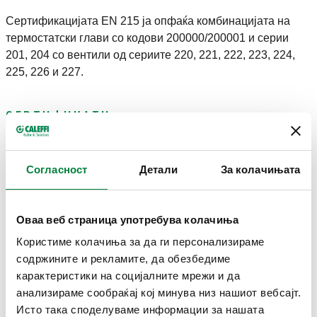
Сертификацијата EN 215 ја опфаќа комбинацијата на
термостатски глави со кодови 200000/200001 и серии
201, 204 со вентили од сериите 220, 221, 222, 223, 224,
225, 226 и 227.
СЕРТИФИКАТИ
Согласност
Детали
За колачињата
Оваа веб страница употребува колачиња
ЦРТЕЖИ И СПЕЦИФИКАЦИИ
Користиме колачиња за да ги персонализираме
содржините и рекламите, да обезбедиме
карактеристики на социјалните мрежи и да
Број на
Поврзување на
Приклучоци за цевки
Kvs
Actions
дел
радијаторот
анализираме сообраќај кој минува низ нашиот вебсајт.
Исто така споделуваме информации за нашата