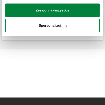
Zezwól na wszystkie
BALLSTOP, Zawór kulowy z wbudowanym
Spersonalizuj
zaworem zwrotnym. Pokrętło z dźwignią.