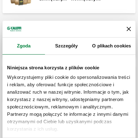
BALLSTOP, Zawór kulowy z wbudowanym
zaworem zwrotnym, przyłącze z gwintem
wewnętrznym, z ruchomą nakrętką.
Zgoda
Szczegóły
O plikach cookies
Niniejsza strona korzysta z plików cookie
Wykorzystujemy pliki cookie do spersonalizowania treści
BALLSTOP, Zawór kulowy z wbudowanym
zaworem zwrotnym. Przyłącza z gwintem
i reklam, aby oferować funkcje społecznościowe i
zewnętrznym z nakrętką
analizować ruch w naszej witrynie. Informacje o tym, jak
korzystasz z naszej witryny, udostępniamy partnerom
społecznościowym, reklamowym i analitycznym.
Partnerzy mogą połączyć te informacje z innymi danymi
otrzymanymi od Ciebie lub uzyskanymi podczas
BALLSTOP, Zawór kulowy z wbudowanym
zaworem zwrotnym, przyłącza z gwintem
korzystania z ich usług.
wewnętrznym.