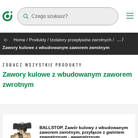
Suggestions will appear as you type
... /
Home
/
Produkty
/
Izolatory przepływów zwrotnych
/
Zawory kulowe z wbudowanym zaworem zwrotnym
ZOBACZ WSZYSTKIE PRODUKTY
Zawory kulowe z wbudowanym zaworem
zwrotnym
BALLSTOP, Zawór kulowy z wbudowanym
zaworem zwrotnym, przyłącze z gwintem
zewnętrznym - wewnętrznym.