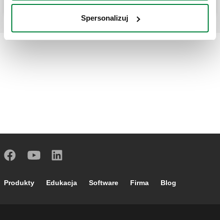
Spersonalizuj
Footer main navigation
Produkty
Edukacja
Software
Firma
Blog