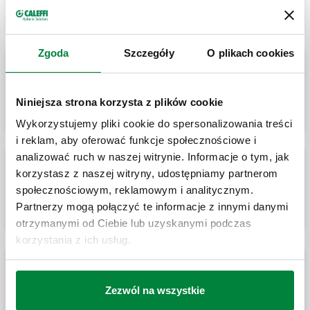
Zgoda
Szczegóły
O plikach cookies
Mechaniczna stacja naścienna.
Niniejsza strona korzysta z plików cookie
Wykorzystujemy pliki cookie do spersonalizowania treści
i reklam, aby oferować funkcje społecznościowe i
analizować ruch w naszej witrynie. Informacje o tym, jak
korzystasz z naszej witryny, udostępniamy partnerom
Mechaniczna stacja naścienna.
społecznościowym, reklamowym i analitycznym.
Partnerzy mogą połączyć te informacje z innymi danymi
otrzymanymi od Ciebie lub uzyskanymi podczas
korzystania z ich usług.
Stacja mieszkaniowa. Funkcja ogrzewania i
Zezwól na wszystkie
przygotowania c.w.u.