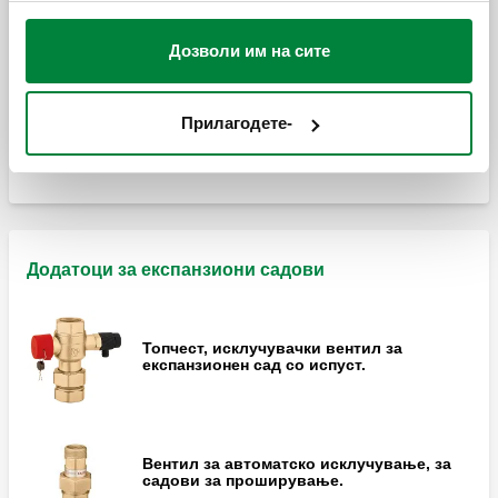
вашата употреба на нивните услуги.
Дозволи им на сите
Заварен експанзионен сад, за системи за
топла вода, EC сертификат.
Прилагодете-
Додатоци за експанзиони садови
Топчест, исклучувачки вентил за
експанзионен сад со испуст.
Вентил за автоматско исклучување, за
садови за проширување.