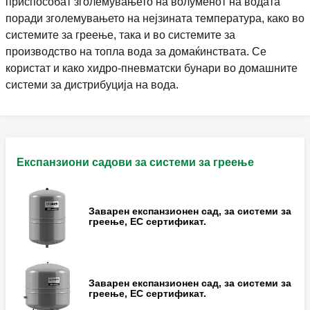
приспособат зголемувањето на волуменот на водата
поради зголемувањето на нејзината температура, како во
системите за греење, така и во системите за
производство на топла вода за домаќинствата. Се
користат и како хидро-пневматски бунари во домашните
системи за дистрибуција на вода.
Експанзиони садови за системи за греење
Заварен експанзионен сад, за системи за
греење, EC сертификат.
Заварен експанзионен сад, за системи за
греење, EC сертификат.