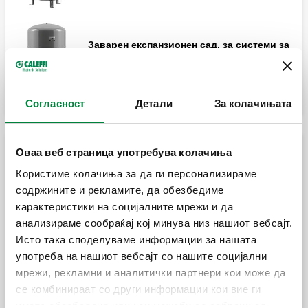
Заварен експанзионен сад, за системи за
греење, EC сертификат.
Согласност
Детали
За колачињата
Оваа веб страница употребува колачиња
Експанзиони садови за домашни водоводни
системи
Користиме колачиња за да ги персонализираме
содржините и рекламите, да обезбедиме
карактеристики на социјалните мрежи и да
Заварен експанзионен сад, за системи за
анализираме сообраќај кој минува низ нашиот вебсајт.
топла вода, EC сертификат.
Исто така споделуваме информации за нашата
употреба на нашиот вебсајт со нашите социјални
мрежи, рекламни и аналитички партнери кои може да
се комбинираат со други информации кои вие ги
Заварен експанзионен сад, за системи за
топла вода, EC сертификат.
имате обезбедено или кои можеби се собрани од