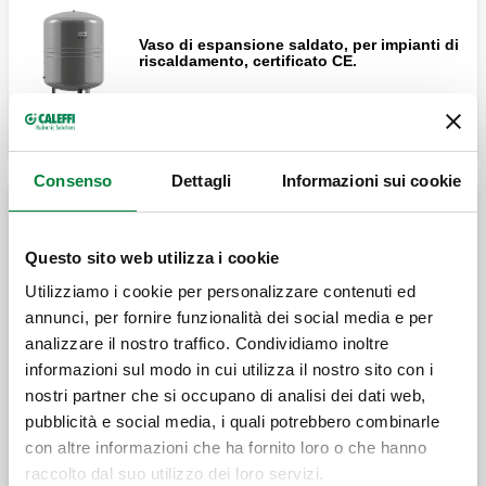
Vaso di espansione saldato, per impianti di
riscaldamento, certificato CE.
Consenso
Dettagli
Informazioni sui cookie
Vasi di espansione per impianti sanitari
Questo sito web utilizza i cookie
Utilizziamo i cookie per personalizzare contenuti ed
Vaso d’espansione saldato, per impianti
sanitari, certificato CE.
annunci, per fornire funzionalità dei social media e per
analizzare il nostro traffico. Condividiamo inoltre
informazioni sul modo in cui utilizza il nostro sito con i
nostri partner che si occupano di analisi dei dati web,
Vaso d’espansione saldato, per impianti
pubblicità e social media, i quali potrebbero combinarle
sanitari, certificato CE.
con altre informazioni che ha fornito loro o che hanno
raccolto dal suo utilizzo dei loro servizi.