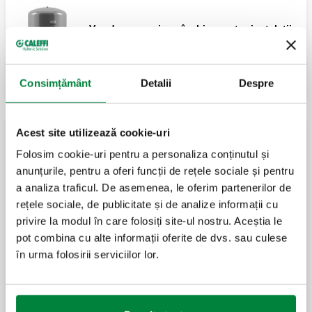
Vas de expansiune închis, pentru instalații
de încălzire, certificat CE.
Consimțământ
Detalii
Despre
Acest site utilizează cookie-uri
Vase de expansiune pentru apă caldă menajeră
Folosim cookie-uri pentru a personaliza conținutul și
anunțurile, pentru a oferi funcții de rețele sociale și pentru
a analiza traficul. De asemenea, le oferim partenerilor de
Vas de expansiune închis, pentru instalații
de apă menajeră, certificat CE.
rețele sociale, de publicitate și de analize informații cu
privire la modul în care folosiți site-ul nostru. Aceștia le
pot combina cu alte informații oferite de dvs. sau culese
în urma folosirii serviciilor lor.
Vas de expansiune închis, pentru instalații
de apă menajeră, certificat CE.