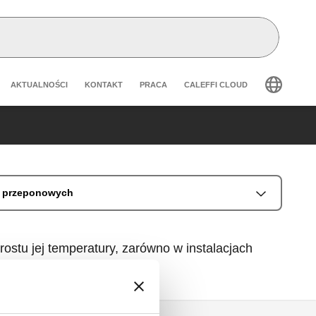
Header secondary navigation
AKTUALNOŚCI
KONTAKT
PRACA
CALEFFI CLOUD
ń przeponowych
stu jej temperatury, zarówno w instalacjach