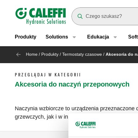
Header main navigation
Suggestions will appear as yo
Produkty
Solutions
Edukacja
Sof
Home
/
Produkty
/
Termostaty czasowe
/
Akcesoria do 
PRZEGLĄDAJ W KATEGORII
Akcesoria do naczyń przeponowych
Naczynia wzbiorcze to urządzenia przeznaczone d
grzewczych, jak i w instalacjach do produkcji ciep