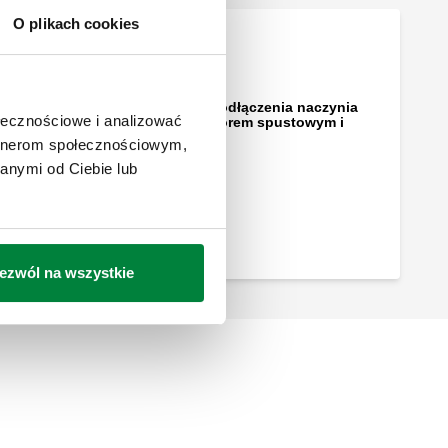
O plikach cookies
Szybkozłącze do podłączenia naczynia
ołecznościowe i analizować
wzbiorczego z zaworem spustowym i
zaworem kulowym.
artnerom społecznościowym,
anymi od Ciebie lub
ezwól na wszystkie