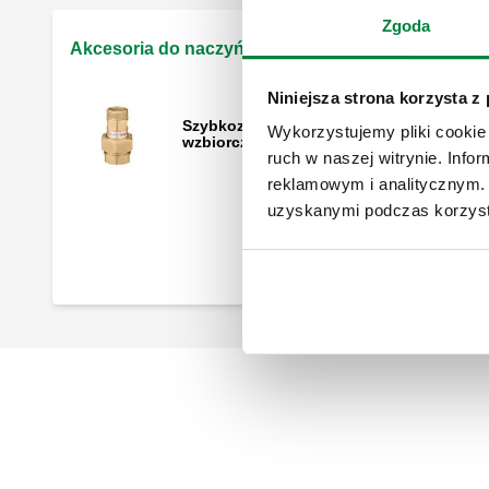
Zgoda
Akcesoria do naczyń przeponowych
Niniejsza strona korzysta z
Szybkozłącze do podłączenia naczynia
Wykorzystujemy pliki cookie 
wzbiorczego.
ruch w naszej witrynie. Inf
reklamowym i analitycznym. 
uzyskanymi podczas korzysta
Ciśnieniowy wyłącznik bezpieczeństwa