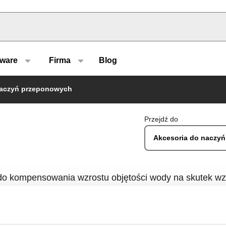
u type
tware
Firma
Blog
naczyń przeponowych
Przejdź do
Akcesoria do naczy
o kompensowania wzrostu objętości wody na skutek wzro
łej wody użytkowej.