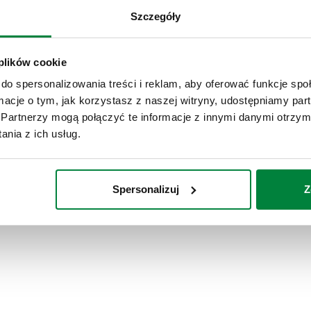
Szczegóły
 plików cookie
Szybkozłącze do podłączenia naczynia
do spersonalizowania treści i reklam, aby oferować funkcje sp
wzbiorczego, z zaworem spustowym.
ormacje o tym, jak korzystasz z naszej witryny, udostępniamy p
Partnerzy mogą połączyć te informacje z innymi danymi otrzym
nia z ich usług.
Rozwiń
Przełącznik pływakowy, 250 V - 10 A.
Spersonalizuj
Z