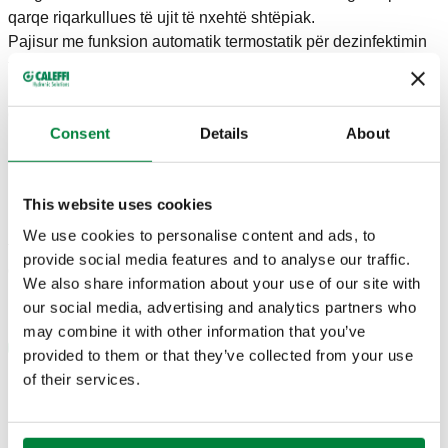
qarqe riqarkullues të ujit të nxehtë shtëpiak.
Pajisur me funksion automatik termostatik për dezinfektimin
termik.
Me matësin e temperaturës për kontrollin e temperaturës së
qarkut.
Consent
Details
About
TË DHËNAT TEKNIKE
This website uses cookies
Materialet
:
nikel DR rezistent ndaj dezincifikimit "me plumb
We use cookies to personalise content and ads, to
të ulët”
provide social media features and to analyse our traffic.
Gama e temperaturës së dezinfektimit
:
70 °C
We also share information about your use of our site with
Presioni maksimal i funksionimit
:
16 bar
our social media, advertising and analytics partners who
may combine it with other information that you’ve
provided to them or that they’ve collected from your use
of their services.
CERTIFIKIMET