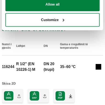
Allow all
Customize
SKICAT DHE SPECIFIKIMET
Numri i
Gama e rregullimit të
Lidhjet
DN
Actions
pjesës
temperaturës
R 1/2" (EN
DN 20
116244
35–60 °C
Coll
10226-1) M
(trupi)
Skica 2D
DWG
DXF
PDF