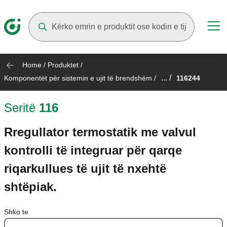
Suggestions will appear as you type
Home
/
Produktet
/
... /
Komponentët për sistemin e ujit të brendshëm
/
116244
Seritë
116
Rregullator termostatik me valvul
kontrolli të integruar për qarqe
riqarkullues të ujit të nxehtë
shtëpiak.
Shko te