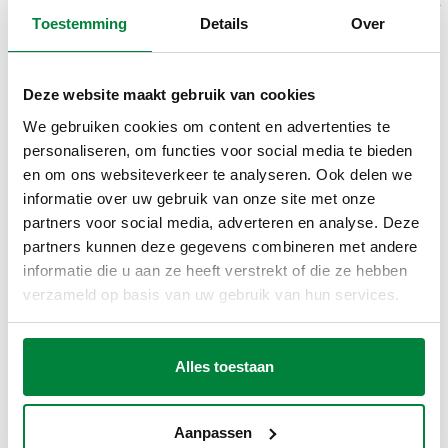
sanitair warm water met ingebouwde keerklep. Compleet met
Toestemming
Details
Over
thermostatische automatische thermische desinfectiefunctie.
Met thermometer voor temperatuurcontrole van het circuit.
Deze website maakt gebruik van cookies
TECHNISCHE GEGEVENS
We gebruiken cookies om content en advertenties te
personaliseren, om functies voor social media te bieden
Materiaal
:
ontzinkingsvrije messing DR "low lead"
en om ons websiteverkeer te analyseren. Ook delen we
Desinfectie temperatuurbereik
:
70 °C
informatie over uw gebruik van onze site met onze
Maximale bedrijfsdruk
:
16 bar
partners voor social media, adverteren en analyse. Deze
partners kunnen deze gegevens combineren met andere
informatie die u aan ze heeft verstrekt of die ze hebben
verzameld op basis van uw gebruik van hun services.
CERTIFICERINGEN
Alles toestaan
Aanpassen