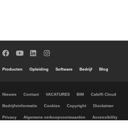
Footer main navigation
Producten
Opleiding
Software
Bedrijf
Blog
Footer secondary navigation
Nieuws
Contact
VACATURES
BIM
Caleffi Cloud
Footer menu
Bedrijfsinformatie
Cookies
Copyright
Disclaimer
Privacy
Algemene verkoopvoorwaarden
Accessibility