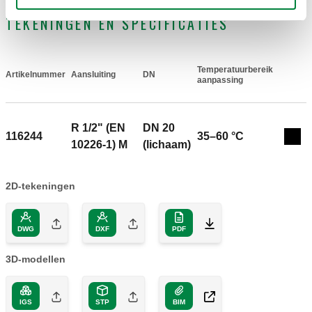
TEKENINGEN EN SPECIFICATIES
Temperatuurbereik
Artikelnummer
Aansluiting
DN
Actions
aanpassing
R 1/2" (EN
DN 20
116244
35–60 °C
Coll
10226-1) M
(lichaam)
2D-tekeningen
DWG
DXF
PDF
3D-modellen
IGS
STP
BIM