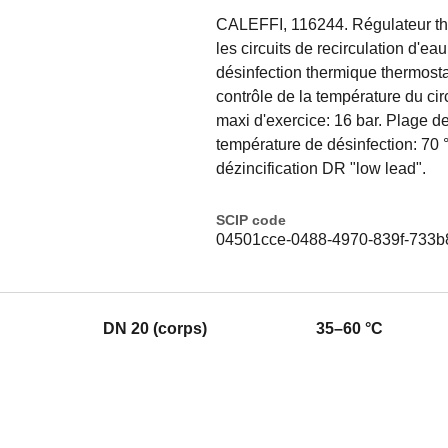
CALEFFI, 116244. Régulateur the
les circuits de recirculation d'e
désinfection thermique thermost
contrôle de la température du ci
maxi d'exercice: 16 bar. Plage d
température de désinfection: 70 °
dézincification DR "low lead".
SCIP code
04501cce-0488-4970-839f-733b
DN 20 (corps)
35–60 °C