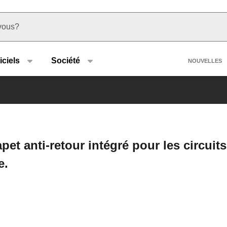
u type
Heade
iciels
Société
NOUVELLES
et anti-retour intégré pour les circuit
e.