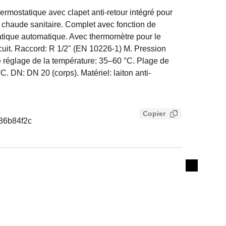
rmostatique avec clapet anti-retour intégré pour
au chaude sanitaire. Complet avec fonction de
atique automatique. Avec thermomètre pour le
rcuit. Raccord: R 1/2" (EN 10226-1) M. Pression
e réglage de la température: 35–60 °C. Plage de
C. DN: DN 20 (corps). Matériel: laiton anti-
Copier
86b84f2c
Expand de