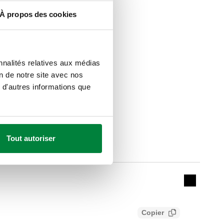
À propos des cookies
nnalités relatives aux médias
on de notre site avec nos
 d'autres informations que
Tout autoriser
de la température
Actions
Collapse 
Copier