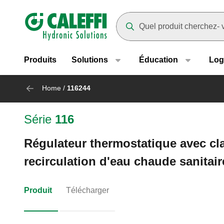
Header main navigation
Suggestions will appear as yo
Produits
Solutions
Éducation
Log
Home
/
116244
Série
116
Régulateur thermostatique avec clap
recirculation d'eau chaude sanitair
Produit
Télécharger