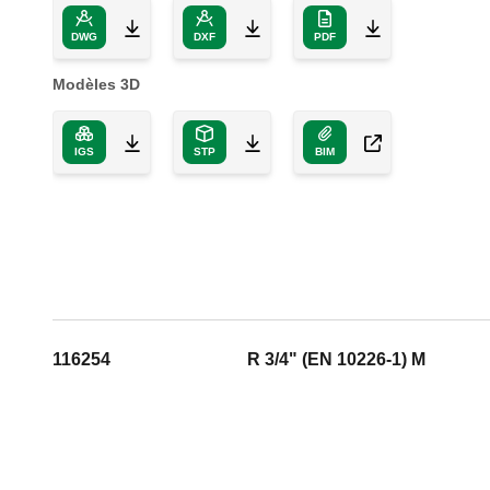
DWG
DXF
PDF
Modèles 3D
IGS
STP
BIM
116254
R 3/4" (EN 10226-1) M