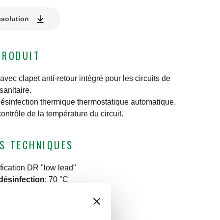
ésolution
PRODUIT
vec clapet anti-retour intégré pour les circuits de
sanitaire.
ésinfection thermique thermostatique automatique.
ntrôle de la température du circuit.
S TECHNIQUES
ification DR "low lead"
désinfection
:
70 °C
:
16 bar