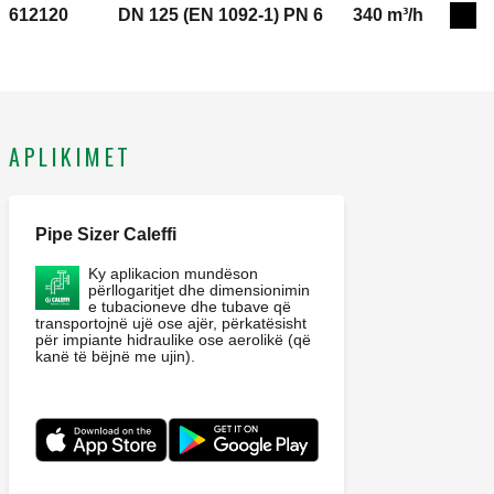
612120
DN 125 (EN 1092-1) PN 6
340 m³/h
Exp
APLIKIMET
Pipe Sizer Caleffi
Ky aplikacion mundëson
përllogaritjet dhe dimensionimin
e tubacioneve dhe tubave që
transportojnë ujë ose ajër, përkatësisht
për impiante hidraulike ose aerolikë (që
kanë të bëjnë me ujin).