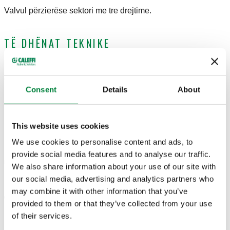
Valvul përzierëse sektori me tre drejtime.
TË DHËNAT TEKNIKE
Presioni nominal
:
PN 6
Gama e temperaturës mesatare
:
2–110 °C
Consent
Details
About
Presioni maksimal i funksionimit
:
6 bar
SKICAT DHE SPECIFIKIMET
This website uses cookies
We use cookies to personalise content and ads, to
provide social media features and to analyse our traffic.
Numri i pjesës
Lidhjet
Kv
Actions
We also share information about your use of our site with
our social media, advertising and analytics partners who
may combine it with other information that you’ve
612050
DN 50 (EN 1092-1) PN 6
42 m³/h
Coll
provided to them or that they’ve collected from your use
of their services.
Modele 3D