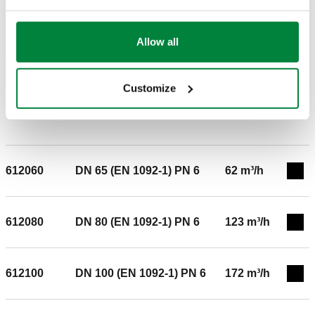
Allow all
BIM
Customize
Teksti i tenderit
Shfaq
Kopjo
CALEFFI, 612050. Valvul përzierëse sektori me tre drejtime.
Lidhjet: DN 50 (EN 1092-1) PN 6. Presioni maksimal i
612060
DN 65 (EN 1092-1) PN 6
62 m³/h
funksionimit: 6 bar. Gama e temperaturës mesatare: 2–110
Exp
°C. Presioni nominal: PN 6. Kv: 42 m³/h.
612080
DN 80 (EN 1092-1) PN 6
123 m³/h
Exp
612100
DN 100 (EN 1092-1) PN 6
172 m³/h
Exp