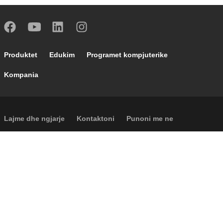
Footer main navigation
Produktet
Edukim
Programet kompjuterike
Kompania
Footer secondary navigation
Lajme dhe ngjarje
Kontaktoni
Punoni me ne
Caleffi Cloud
Footer menu
Informacione për shoqërinë
Cookies
Të drejtat autoriale
Përgjegjësia
Privatësia
Accessibility