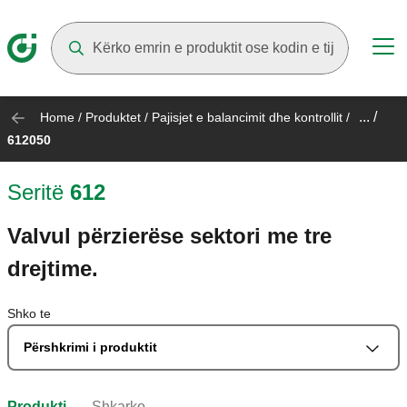
Suggestions will appear as you type
... /
Home
/
Produktet
/
Pajisjet e balancimit dhe kontrollit
/
612050
Seritë
612
Valvul përzierëse sektori me tre
drejtime.
Shko te
Përshkrimi i produktit
Produkti
Shkarko