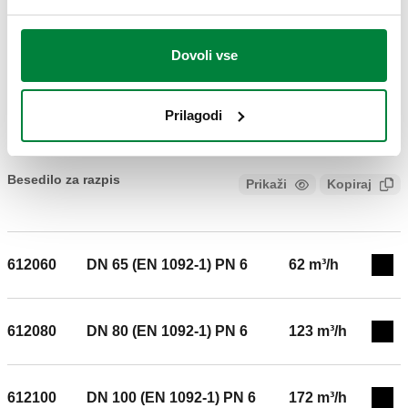
3D modeli
Dovoli vse
BIM
Prilagodi
Besedilo za razpis
Prikaži
Kopiraj
CALEFFI, 612050. Tropotni mešalni ventil, metuljasta loputa.
Dovod kotla v ventil na desni strani. Prirobnični priključek po
612060
DN 65 (EN 1092-1) PN 6
62 m³/h
EN 1092-1. Priključek: DN 50 (EN 1092-1) PN 6. Maksimalni
Exp
delovni tlak: 6 bar. Območje temperature medija: 2–110 °C.
Nazivni tlak: PN 6. Kv: 42 m³/h.
612080
DN 80 (EN 1092-1) PN 6
123 m³/h
Exp
612100
DN 100 (EN 1092-1) PN 6
172 m³/h
Exp