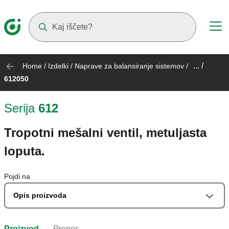
Suggestions will appear as you type
... /
Home
/
Izdelki
/
Naprave za balansiranje sistemov
/
612050
Serija
612
Tropotni mešalni ventil, metuljasta
loputa.
Pojdi na
Opis proizvoda
Proizvod
Prenos