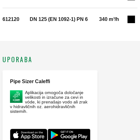
612120
DN 125 (EN 1092-1) PN 6
340 m³/h
Exp
UPORABA
Pipe Sizer Caleffi
Aplikacija omogoča določanje
velikosti in izračune za cevi in
vóde, ki prenašajo vodo ali zrak
v hidravličnih oz. aerohidravličnih
sistemih.