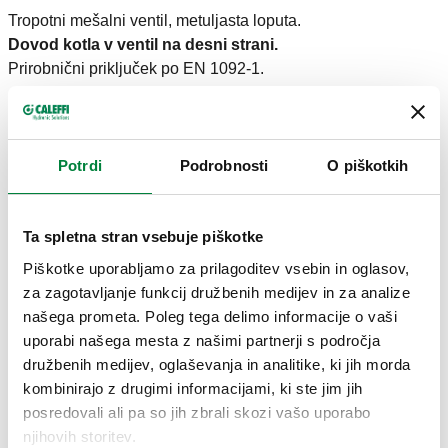
Tropotni mešalni ventil, metuljasta loputa.
Dovod kotla v ventil na desni strani.
Prirobnični priključek po EN 1092-1.
TEHNIČNI PODATKI
Potrdi
Podrobnosti
O piškotkih
Nazivni tlak
:
PN 6
Območje temperature medija
:
2–110 °C
Maksimalni delovni tlak
:
6 bar
Ta spletna stran vsebuje piškotke
Piškotke uporabljamo za prilagoditev vsebin in oglasov,
RISBE IN SPECIFIKACIJE
za zagotavljanje funkcij družbenih medijev in za analize
našega prometa. Poleg tega delimo informacije o vaši
uporabi našega mesta z našimi partnerji s področja
družbenih medijev, oglaševanja in analitike, ki jih morda
Koda artikla
Priključek
Kv
Actions
kombinirajo z drugimi informacijami, ki ste jim jih
posredovali ali pa so jih zbrali skozi vašo uporabo
612050
DN 50 (EN 1092-1) PN 6
42 m³/h
njihovih storitev.
Coll