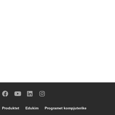
Footer main navigation
Produktet
Edukim
Programet kompjuterike