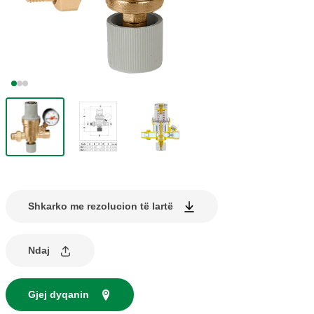
Shkarko me rezolucion të lartë
Ndaj
Gjej dyqanin