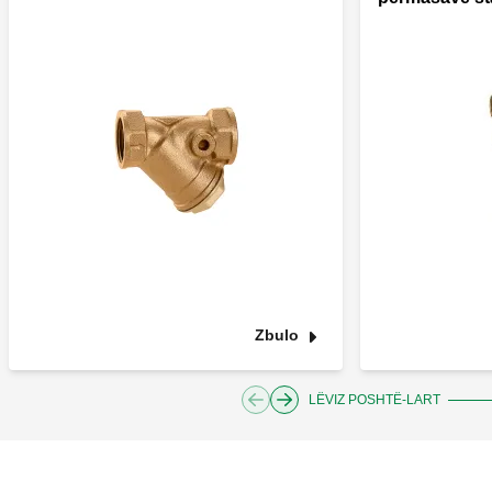
Zbulo
LËVIZ POSHTË-LART