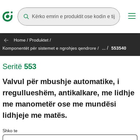
Suggestions will appear as you type
Home
/
Produktet
/
... /
Komponentët për sistemet e ngrohjes qendrore
/
553540
Seritë
553
Valvul për mbushje automatike, i
rregullueshëm, antikalkare, me lidhje
me manometër ose me mundësi
lidhjeje me matës.
Shko te