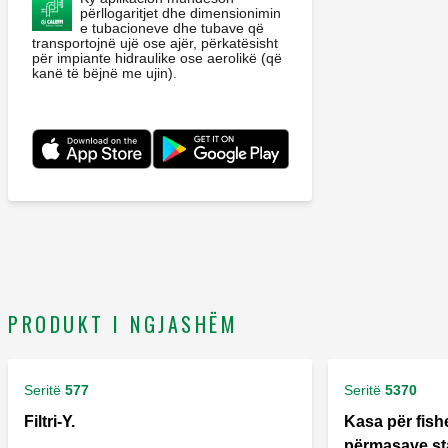
përllogaritjet dhe dimensionimin
e tubacioneve dhe tubave që
transportojnë ujë ose ajër, përkatësisht
për impiante hidraulike ose aerolikë (që
kanë të bëjnë me ujin).
PRODUKT I NGJASHËM
Seritë
577
Seritë
5370
Filtri-Y.
Kasa për fishek
përmasave st