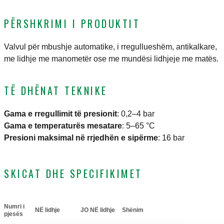
PËRSHKRIMI I PRODUKTIT
Valvul për mbushje automatike, i rregullueshëm, antikalkare,
me lidhje me manometër ose me mundësi lidhjeje me matës.
TË DHËNAT TEKNIKE
Gama e rregullimit të presionit
:
0,2–4 bar
Gama e temperaturës mesatare
:
5–65 °C
Presioni maksimal në rrjedhën e sipërme
:
16 bar
SKICAT DHE SPECIFIKIMET
Numri i
NË lidhje
JO NË lidhje
Shënim
Actions
pjesës