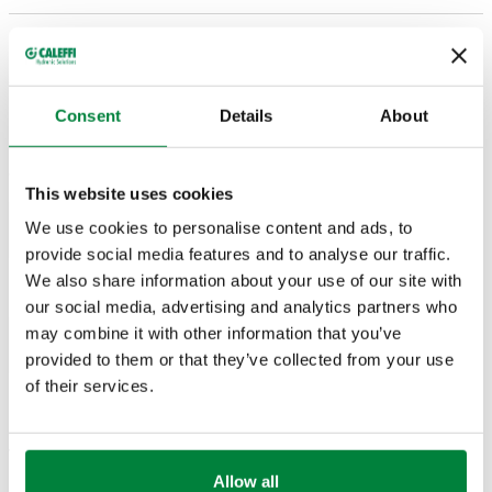
G 1/2" A
G 1/2"
Me lidhje të matesit
553540
(ISO 228-1)
(ISO 228-
Coll
të presionit 1/4” F
M
1) F
Consent
Details
About
Skica 2D
This website uses cookies
We use cookies to personalise content and ads, to
DWG
DXF
PDF
provide social media features and to analyse our traffic.
We also share information about your use of our site with
Modele 3D
our social media, advertising and analytics partners who
may combine it with other information that you’ve
IGS
STP
BIM
provided to them or that they’ve collected from your use
of their services.
Teksti i tenderit
Shfaq
Kopjo
Allow all