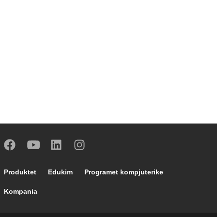
Footer main navigation
Produktet
Edukim
Programet kompjuterike
Kompania