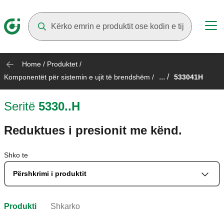
Suggestions will appear as you type
Home
/
Produktet
/
... /
Komponentët për sistemin e ujit të brendshëm
/
533041H
Seritë
5330..H
Reduktues i presionit me kënd.
Shko te
Përshkrimi i produktit
Produkti
Shkarko