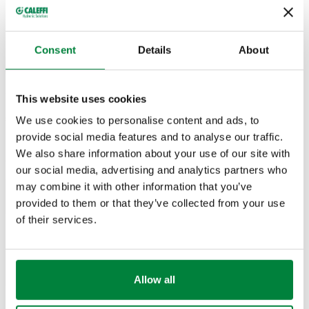
SKICAT DHE SPECIFIKIMET
Consent
Details
About
Numri i pjesës
Lidhjet
Actions
This website uses cookies
533041H
G 1/2" (ISO 228-1) F
We use cookies to personalise content and ads, to
Col
provide social media features and to analyse our traffic.
We also share information about your use of our site with
Skica 2D
our social media, advertising and analytics partners who
may combine it with other information that you’ve
provided to them or that they’ve collected from your use
DWG
DXF
PDF
of their services.
Modele 3D
IGS
STP
BIM
Allow all