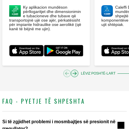
Ky aplikacion mundëson
Caleffi
përllogaritjet dhe dimensionimin
mundës
e tubacioneve dhe tubave që
shpejtë
transportojnë ujë ose ajër, përkatësisht
komponentëve k
për impiante hidraulike ose aerolikë (që
ujit shtëpiak.
kanë të bëjnë me ujin).
LËVIZ POSHTË-LART
FAQ - PYETJE TË SHPESHTA
Si të zgjidhet problemi i mosmbajtjes së presionit në
rregullator?