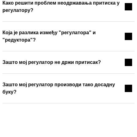
Како решити проблем неодржавања притиска у
регулатору?
Која је разлика између "регулатора" и
"редуктора"?
Зашто мој регулатор не држи притисак?
Зашто мој регулатор производи тако досадну
буку?