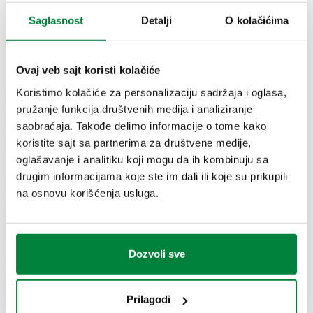
Saglasnost
Detalji
O kolačićima
CRTEŽI I SPECIFIKACIJE
Ovaj veb sajt koristi kolačiće
Koristimo kolačiće za personalizaciju sadržaja i oglasa,
Broj dela
Priključak
Actions
pružanje funkcija društvenih medija i analiziranje
saobraćaja. Takođe delimo informacije o tome kako
koristite sajt sa partnerima za društvene medije,
533041H
G 1/2" (ISO 228-1) ŽN
Col
oglašavanje i analitiku koji mogu da ih kombinuju sa
drugim informacijama koje ste im dali ili koje su prikupili
2D crteži
na osnovu korišćenja usluga.
DWG
DXF
PDF
Dozvoli sve
3D modeli
Prilagodi
IGS
STP
BIM