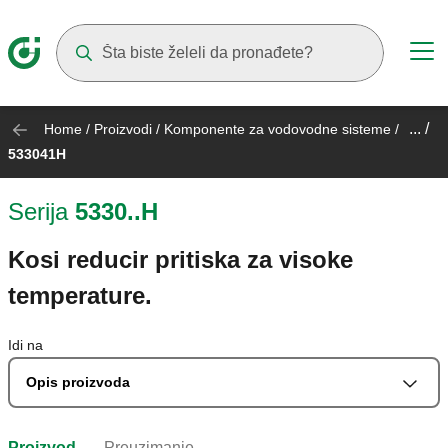
Suggestions will appear as you type
... /
Home
/
Proizvodi
/
Komponente za vodovodne sisteme
/
533041H
Serija
5330..H
Kosi reducir pritiska za visoke
temperature.
Idi na
Opis proizvoda
Proizvod
Preuzimanje