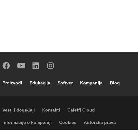
Footer main navigation
Proizvodi
Edukacija
Softver
Kompanija
Blog
Footer secondary navigation
Vesti i događaji
Kontakti
Caleffi Cloud
Footer menu
Informacije o kompaniji
Cookies
Autorska prava
Odricanje odgovornosti
Privatnost
Accessibility