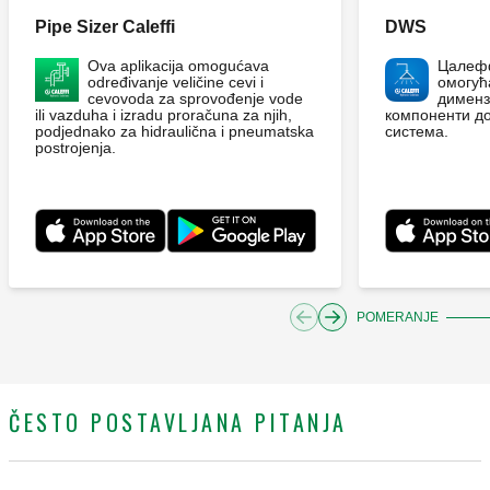
Pipe Sizer Caleffi
DWS
Ova aplikacija omogućava
Цалефф
određivanje veličine cevi i
омогућ
cevovoda za sprovođenje vode
дименз
ili vazduha i izradu proračuna za njih,
компоненти д
podjednako za hidraulična i pneumatska
система.
postrojenja.
POMERANJE
ČESTO POSTAVLJANA PITANJA