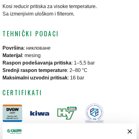
Kosi reducir pritiska za visoke temperature.
Sa izmenjivim uloškom i filterom.
TEHNIČKI PODACI
Površina
:
никловане
Materijal
:
mesing
Raspon podešavanja pritiska
:
1–5,5 bar
Srednji raspon temperature
:
2–80 °C
Maksimalni uzvodni pritisak
:
16 bar
CERTIFIKATI