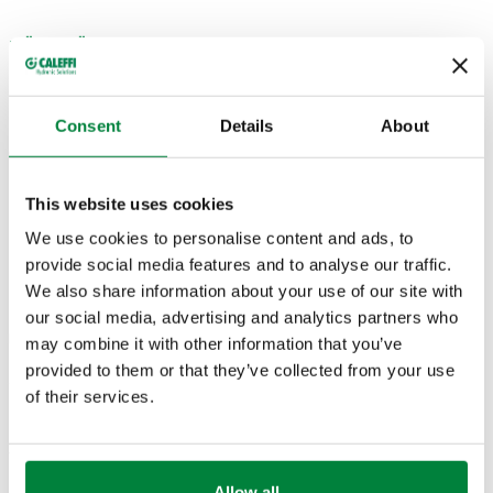
TË DHËNAT TEKNIKE
Lustër
:
e kromuar
Consent
Details
About
Materialet
:
nikel
Gama e temperaturës mesatare
:
5–100 °C
Presioni maksimal i funksionimit
:
10 bar
This website uses cookies
We use cookies to personalise content and ads, to
SKICAT DHE SPECIFIKIMET
provide social media features and to analyse our traffic.
We also share information about your use of our site with
our social media, advertising and analytics partners who
Lidhja e
Valvula
Numri i pjesës
Lidhja e radiatorit
may combine it with other information that you’ve
Actions
tubave
kv
provided to them or that they’ve collected from your use
of their services.
G 1/2" A (ISO 228-
23 p. 1,5
2,70
338040
1) M
Coll
hyrje
m³/h
dalje fundore
Allow all