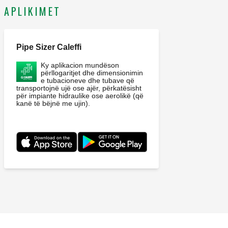
Materialet: nikel.
APLIKIMET
Pipe Sizer Caleffi
Ky aplikacion mundëson
përllogaritjet dhe dimensionimin
e tubacioneve dhe tubave që
transportojnë ujë ose ajër, përkatësisht
për impiante hidraulike ose aerolikë (që
kanë të bëjnë me ujin).