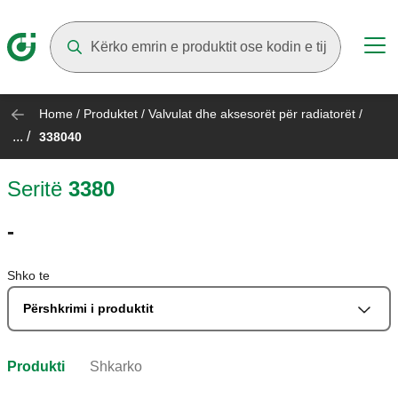
Suggestions will appear as you type
Home
/
Produktet
/
Valvulat dhe aksesorët për radiatorët
/
... /
338040
Seritë
3380
-
Shko te
Përshkrimi i produktit
Produkti
Shkarko