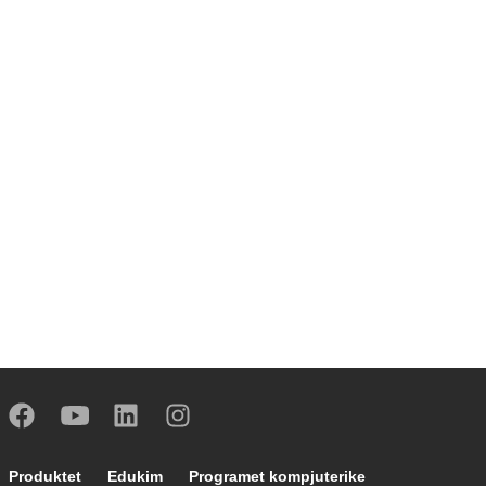
Footer main navigation
Produktet
Edukim
Programet kompjuterike