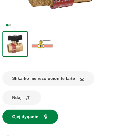
Shkarko me rezolucion të lartë
Ndaj
Gjej dyqanin