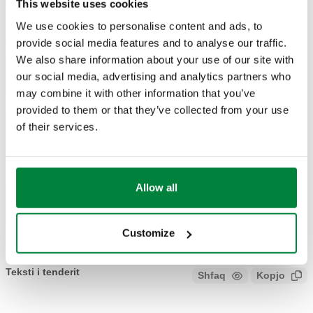
This website uses cookies
Coll
We use cookies to personalise content and ads, to
Skica 2D
provide social media features and to analyse our traffic.
We also share information about your use of our site with
our social media, advertising and analytics partners who
DWG
DWG
DXF
may combine it with other information that you’ve
provided to them or that they’ve collected from your use
of their services.
DXF
PDF
Modele 3D
Allow all
STP
IGS
BIM
Customize
Teksti i tenderit
Shfaq
Kopjo
CALEFFI, 327400, BALLSTOP. Valvul sferike me valvul