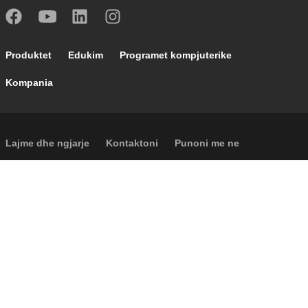
Footer main navigation
Produktet
Edukim
Programet kompjuterike
Kompania
Footer secondary navigation
Lajme dhe ngjarje
Kontaktoni
Punoni me ne
Caleffi Cloud
Footer menu
Informacione për shoqërinë
Cookies
Të drejtat autoriale
Përgjegjësia
Privatësia
Accessibility
P.I. IT04104030962 - © 1961 - 2026