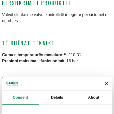
PËRSHKRIMI I PRODUKTIT
Valvul sferike me valvul kontrolli të integruar për sistemet e
ngrohjes.
TË DHËNAT TEKNIKE
Gama e temperaturës mesatare
:
5–110 °C
Presioni maksimal i funksionimit
:
16 bar
SKICAT DHE SPECIFIKIMET
Numri i pjesës
Lidhjet
Shënim
Consent
Details
About
Actions
327400
G 1/2" (ISO 228-1) F
Dorëza si flutur