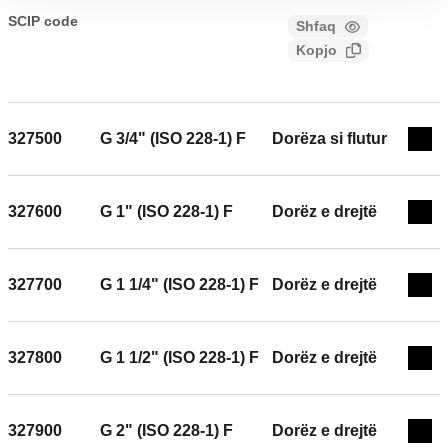
kontrolli të integruar për sistemet e ngrohjes. Lidhjet: G 1/2"
SCIP code
Shfaq
ebec09b5-11ba-4ac1-be89-
(ISO 228-1) F. Presioni maksimal i funksionimit: 16 bar.
Kopjo
7a9d62e0e2b0
Gama e temperaturës mesatare: 5–110 °C.
327500
G 3/4" (ISO 228-1) F
Dorëza si flutur
Exp
327600
G 1" (ISO 228-1) F
Dorëz e drejtë
Exp
327700
G 1 1/4" (ISO 228-1) F
Dorëz e drejtë
Exp
327800
G 1 1/2" (ISO 228-1) F
Dorëz e drejtë
Exp
327900
G 2" (ISO 228-1) F
Dorëz e drejtë
Exp