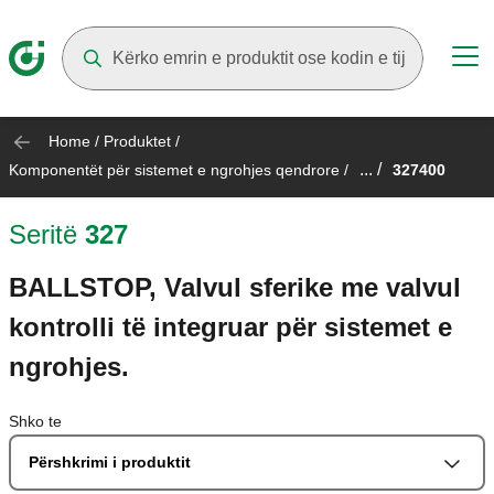
Suggestions will appear as you type
Home
/
Produktet
/
... /
Komponentët për sistemet e ngrohjes qendrore
/
327400
Seritë
327
BALLSTOP, Valvul sferike me valvul
kontrolli të integruar për sistemet e
ngrohjes.
Shko te
Përshkrimi i produktit