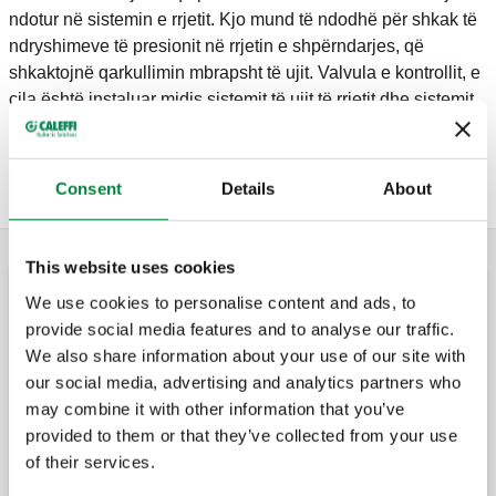
ndotur në sistemin e rrjetit. Kjo mund të ndodhë për shkak të
ndryshimeve të presionit në rrjetin e shpërndarjes, që
shkaktojnë qarkullimin mbrapsht të ujit. Valvula e kontrollit, e
cila është instaluar midis sistemit të ujit të rrjetit dhe sistemit
të përdoruesit në sistemet e shpërndarjes së ujit, parandalon
çdo kontakt midis ujit dhe dy sistemeve, kur mbyllet
automatikisht kurdo që ndodh kthimi mbrapsht i fluksit.
Consent
Details
About
This website uses cookies
We use cookies to personalise content and ads, to
Valvula standarde me sferë me valvula kontrolli të
provide social media features and to analyse our traffic.
integruara
We also share information about your use of our site with
our social media, advertising and analytics partners who
BALLSTOP, Valvul sferike me valvul
may combine it with other information that you’ve
kontrolli të integruar për sistemet e
ngrohjes.
provided to them or that they’ve collected from your use
of their services.