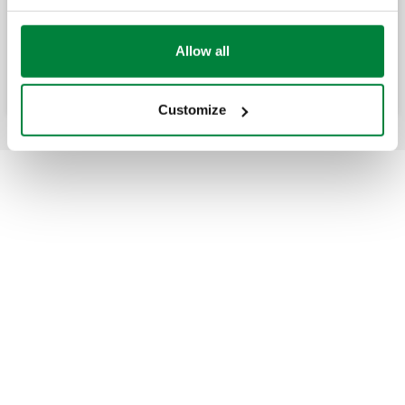
Valvul kontrolli anti-termosifon për
parandalimin e qarkullimit natural të ujit.
Allow all
Customize