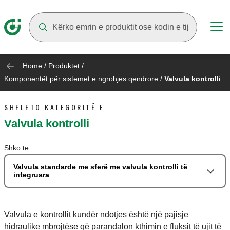
Suggestions will appear as you type
Home
/
Produktet
/
Komponentët për sistemet e ngrohjes qendrore
/
Valvula kontrolli
SHFLETO KATEGORITË E
Valvula kontrolli
Shko te
Valvula standarde me sferë me valvula kontrolli të
integruara
Valvula e kontrollit kundër ndotjes është një pajisje
hidraulike mbrojtëse që parandalon kthimin e fluksit të ujit të