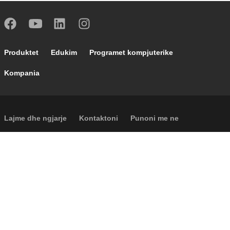
Footer main navigation
Produktet
Edukim
Programet kompjuterike
Kompania
Footer secondary navigation
Lajme dhe ngjarje
Kontaktoni
Punoni me ne
Caleffi Cloud
Footer menu
Informacione për shoqërinë
Cookies
Të drejtat autoriale
Përgjegjësia
Privatësia
Accessibility