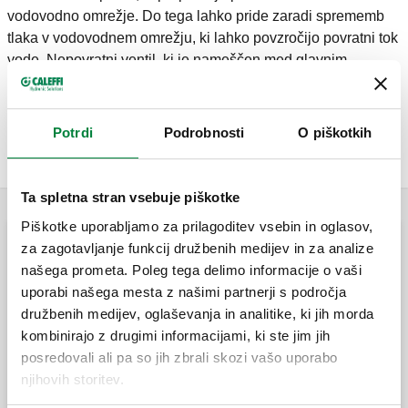
vodovodno omrežje. Do tega lahko pride zaradi sprememb
tlaka v vodovodnem omrežju, ki lahko povzročijo povratni tok
vode. Nepovratni ventil, ki je nameščen med glavnim
vodovodnim omrežjem in uporabniškim sistemom v sistemih
za distribucijo vode, preprečuje stik med vodo v dveh
sistemih, ker se samodejno zapre vedno, ko se pojavijo
Potrdi
Podrobnosti
O piškotkih
pogoji za povratni tok.
Ta spletna stran vsebuje piškotke
Piškotke uporabljamo za prilagoditev vsebin in oglasov,
za zagotavljanje funkcij družbenih medijev in za analize
Standardni krogelni ventili z vgrajeno nepovratno
našega prometa. Poleg tega delimo informacije o vaši
loputo
uporabi našega mesta z našimi partnerji s področja
družbenih medijev, oglaševanja in analitike, ki jih morda
BALLSTOP, Krogelni ventil z vgrajenim
kombinirajo z drugimi informacijami, ki ste jim jih
nepovratnim ventilom za sisteme
ogrevanja.
posredovali ali pa so jih zbrali skozi vašo uporabo
njihovih storitev.