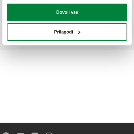
Nepovratni ventil (anti-termosifon) za
preprečevanje naravne cirkulacije vode.
Dovoli vse
Prilagodi