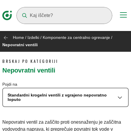
Suggestions will appear as you type
Home
/
Izdelki
/
Komponente za centralno ogrevanje
/
Nepovratni ventili
BRSKAJ PO KATEGORIJI
Nepovratni ventili
Pojdi na
Standardni krogelni ventili z vgrajeno nepovratno
loputo
Nepovratni ventil za zaščito proti onesnaženju je zaščitna
vodovodna naprava, ki preprečuje povratni tok vode v