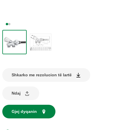
Shkarko me rezolucion të lartë
Ndaj
Gjej dyqanin