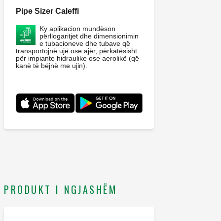
Pipe Sizer Caleffi
Ky aplikacion mundëson
përllogaritjet dhe dimensionimin
e tubacioneve dhe tubave që
transportojnë ujë ose ajër, përkatësisht
për impiante hidraulike ose aerolikë (që
kanë të bëjnë me ujin).
PRODUKT I NGJASHËM