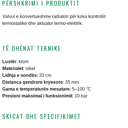
PËRSHKRIMI I PRODUKTIT
Valvul e konvertueshme radiatori për koka kontrollit
termostatike dhe aktuator termo-elektrik.
TË DHËNAT TEKNIKE
Lustër
:
krom
Materialet
:
nikel
Lidhja e sondës
:
33 cm
Distanca qendrore kryesore
:
35 mm
Gama e temperaturës mesatare
:
5–100 °C
Presioni maksimal i funksionimit
:
10 bar
SKICAT DHE SPECIFIKIMET