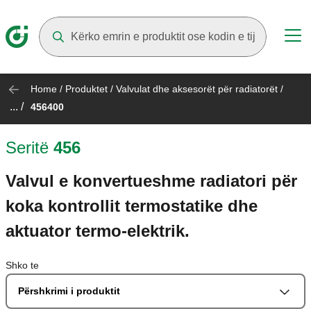
Suggestions will appear as you type
Home
/
Produktet
/
Valvulat dhe aksesorët për radiatorët
/
... /
456400
Seritë
456
Valvul e konvertueshme radiatori për
koka kontrollit termostatike dhe
aktuator termo-elektrik.
Shko te
Përshkrimi i produktit