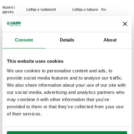
Numri i
Lidhja e radiatorit
Lidhja e tubave
Kv
Actions
pjesës
G 1/2" A (ISO 228-1)
23 p. 1,5
1,6
456400
M
dalje
Consent
Details
About
Coll
m³/h
hyrje
fundore
This website uses cookies
Skica 2D
We use cookies to personalise content and ads, to
provide social media features and to analyse our traffic.
DWG
DXF
PDF
We also share information about your use of our site with
our social media, advertising and analytics partners who
Modele 3D
may combine it with other information that you’ve
provided to them or that they’ve collected from your use
of their services.
IGS
STP