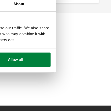
About
se our traffic. We also share
ers who may combine it with
 services.
Allow all