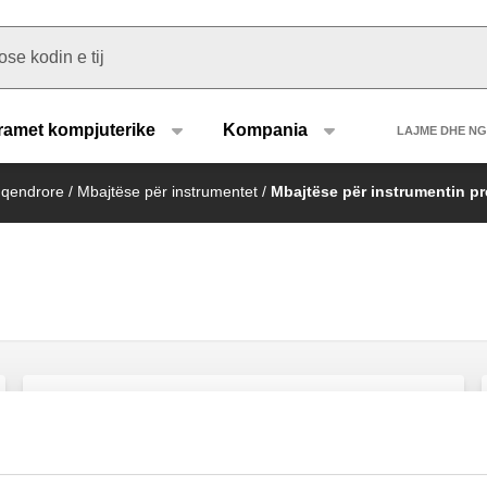
u type
Heade
ramet kompjuterike
Kompania
LAJME DHE N
 qendrore
/
Mbajtëse për instrumentet
/
Mbajtëse për instrumentin pr
Separator ajri i kombinuar me aksesorë
për sistemin e ngrohjes.