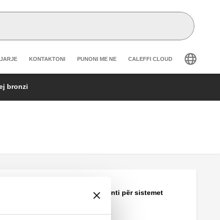
r secondary navigation
GJARJE
KONTAKTONI
PUNONI ME NE
CALEFFI CLOUD
ej bronzi
Mbajtës instrumenti për sistemet
ngrohëse.