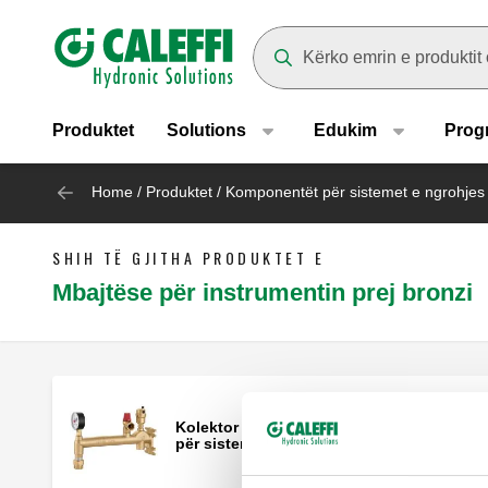
Header main navigation
Suggestions will appear as yo
Produktet
Solutions
Edukim
Prog
Home
/
Produktet
/
Komponentët për sistemet e ngrohjes
SHIH TË GJITHA PRODUKTET E
Mbajtëse për instrumentin prej bronzi
Kolektor i montuar për fiksim në mur,
për sisteme ngrohjeje.