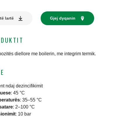
ë lartë
Gjej dyqanin
ODUKTIT
ozitës diellore me boilerin, me integrim termik.
KE
nt ndaj dezincifikimit
juese
:
45 °C
peraturës
:
35–55 °C
satare
:
2–100 °C
ionimit
:
10 bar