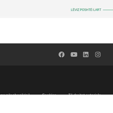
LËVIZ POSHTË-LART
one për shoqërinë
Cookies
Të drejtat autoriale
Përgjegjësia
Privatësia
Accessibility