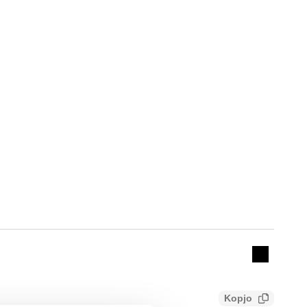
Actions
Collapse 
Kopjo