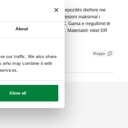
-T. Paketa e lidhjeve midis depozitës diellore me
Lidhjet: G 3/4" A (ISO 228-1) M. Presioni maksimal i
temperaturës mesatare: 2–100 °C. Gama e rregullimit të
About
eti i valvulave devijuese: 45 °C. Materialet: nikel DR
Kopjo
se our traffic. We also share
86ac4d0c9f1
ers who may combine it with
 services.
Allow all