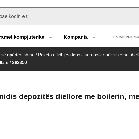
u type
Heade
ramet kompjuterike
Kompania
LAJME DHE N
 së ripërtëritshme
/
Paketa e lidhjes depozitues-boiler për sistemet diel
llore
/
262350
idis depozitës diellore me boilerin, m