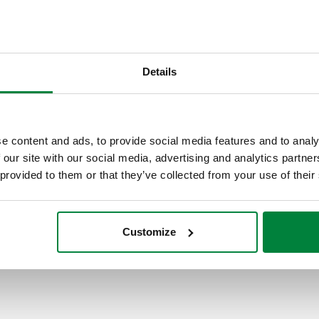
CALEFFI, 262350, SOLARINCAL
boilerin, me integrim termik. 
funksionimit: 10 bar. Gama e 
Details
temperaturës: 35–55 °C. Kompl
rezistent ndaj dezincifikimit.
SCIP code
e content and ads, to provide social media features and to analy
e58a4201-556e-4b1d-84fb-6
 our site with our social media, advertising and analytics partn
 provided to them or that they’ve collected from your use of their
Customize