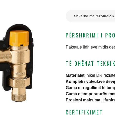
Shkarko me rezolucion t
PËRSHKRIMI I PR
Paketa e lidhjeve midis dep
TË DHËNAT TEKNI
Materialet
:
nikel DR reziste
Kompleti i valvulave devi
Gama e rregullimit të tem
Gama e temperaturës me
Presioni maksimal i funks
CERTIFIKIMET