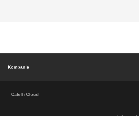
Kompania
Caleffi Cloud
Footer menu
Informaci
6
Caleffi S.p.a. | Të gjitha të drejtat