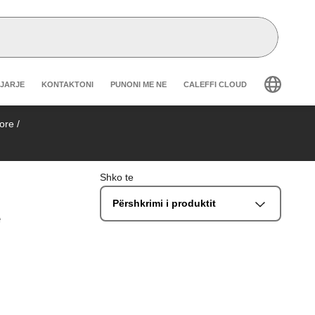
r secondary navigation
GJARJE
KONTAKTONI
PUNONI ME NE
CALEFFI CLOUD
lore
/
Shko te
Përshkrimi i produktit
e