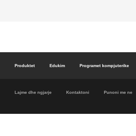
Footer main navigation
Produktet
Edukim
Programet kompjuterike
Footer secondary navigation
Lajme dhe ngjarje
Kontaktoni
Punoni me ne
P.I. IT04104030962 - © 1961 - 202
e rezervuara