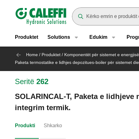
Header main navigation
Suggestions will appear as yo
Produktet
Solutions
Edukim
Prog
Home
/
Produktet
/
Komponentët për sistemet e energjisë
Paketa termostatike e lidhjes depozitues-boiler për sistemet die
Seritë
262
SOLARINCAL-T, Paketa e lidhjeve m
integrim termik.
Produkti
Shkarko