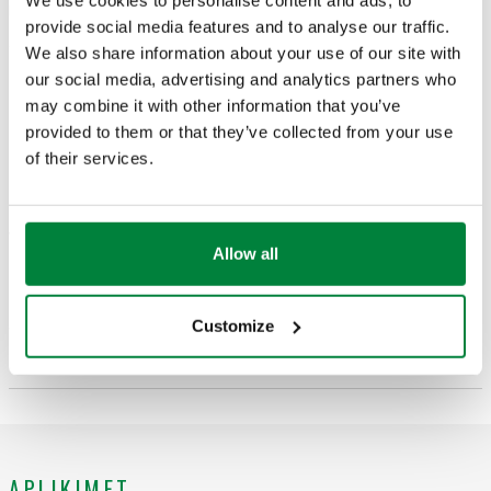
We use cookies to personalise content and ads, to
Numri i pjesës
Përdorimi
Furnizimi me energji elektrike
Actions
provide social media features and to analyse our traffic.
We also share information about your use of our site with
our social media, advertising and analytics partners who
145017
145895, 145905
24 V AC/DC
Coll
may combine it with other information that you’ve
provided to them or that they’ve collected from your use
Modele 3D
of their services.
Teksti i tenderit
Shfaq
Kopjo
Allow all
CALEFFI, 145017. Aktuator rrotullues proporcional për
valvulat e pavarura të kontrollit të presionit të serisë 145.
Customize
SCIP code
Shfaq
Kopjo
KODI NË FAZËN E ANALIZËS
Mbivendosje manuale. Gama e temperaturës së ambientit:
-30–50 °C. Furnizimi me energji elektrike: 24 V AC/DC.
Sinjali i kontrollit: 2–10 V. Klasa e mbrojtjes: IP 54. Sinjali i
reagimit: 2–10 V.
APLIKIMET