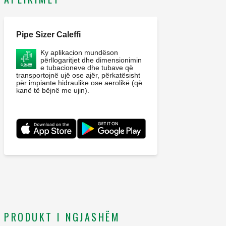
Pipe Sizer Caleffi
Ky aplikacion mundëson
përllogaritjet dhe dimensionimin
e tubacioneve dhe tubave që
transportojnë ujë ose ajër, përkatësisht
për impiante hidraulike ose aerolikë (që
kanë të bëjnë me ujin).
PRODUKT I NGJASHËM