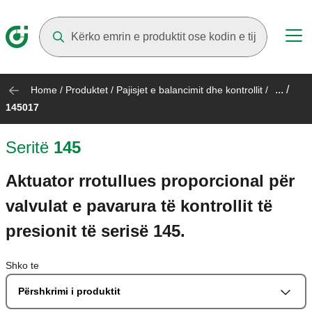
Suggestions will appear as you type
... /
Home
/
Produktet
/
Pajisjet e balancimit dhe kontrollit
/
145017
Seritë
145
Aktuator rrotullues proporcional për
valvulat e pavarura të kontrollit të
presionit të serisë 145.
Shko te
Përshkrimi i produktit