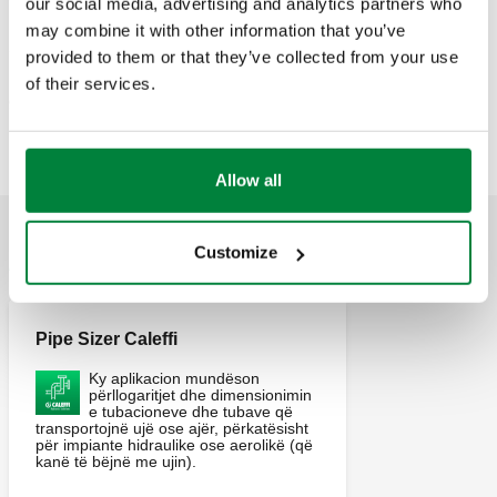
our social media, advertising and analytics partners who
Exp
M
M
may combine it with other information that you’ve
provided to them or that they’ve collected from your use
of their services.
G 3/4" A (ISO 228-1)
G 1" A (ISO 228-1)
942560
Exp
M
M
Allow all
Customize
APLIKIMET
Pipe Sizer Caleffi
Ky aplikacion mundëson
përllogaritjet dhe dimensionimin
e tubacioneve dhe tubave që
transportojnë ujë ose ajër, përkatësisht
për impiante hidraulike ose aerolikë (që
kanë të bëjnë me ujin).