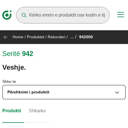
Suggestions will appear as you type
... /
Home
/
Produktet
/
Rekorderi
/
942000
Seritë
942
Veshje.
Shko te
Përshkrimi i produktit
Produkti
Shkarko