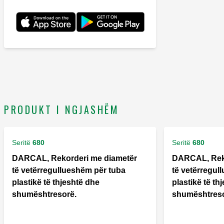
PRODUKT I NGJASHËM
Seritë
680
Seritë
680
DARCAL, Rekorderi me diametër
DARCAL, Reko
të vetërregullueshëm për tuba
të vetërregul
plastikë të thjeshtë dhe
plastikë të th
shumështresorë.
shumështreso