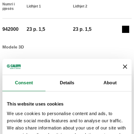
Numri i
Lidhjet 1
Lidhjet 2
Actions
pjesës
942000
23 p. 1,5
23 p. 1,5
Coll
Modele 3D
Teksti i tenderit
Shfaq
Kopjo
Consent
Details
About
CALEFFI, 942000. Veshje. Lidhjet 1: 23 p. 1,5, Lidhja për
rakorderat Caleffi. Lidhjet 2: 23 p. 1,5, Lidhja për rakorderat
SCIP code
Shfaq
f322967d-c35a-4f89-89bd-
Caleffi.
Kopjo
This website uses cookies
4bb808c8bc59
We use cookies to personalise content and ads, to
provide social media features and to analyse our traffic.
We also share information about your use of our site with
G 3/4" A (ISO 228-1)
G 3/4" A (ISO 228-1)
942550