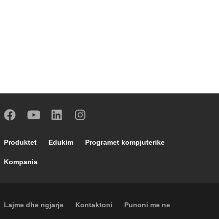
Footer main navigation
Produktet
Edukim
Programet kompjuterike
Kompania
Footer secondary navigation
Lajme dhe ngjarje
Kontaktoni
Punoni me ne