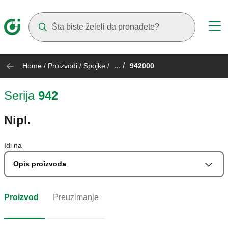
Suggestions will appear as you type
... /
Home
/
Proizvodi
/
Spojke
/
942000
Serija
942
Nipl.
Idi na
Opis proizvoda
Proizvod
Preuzimanje