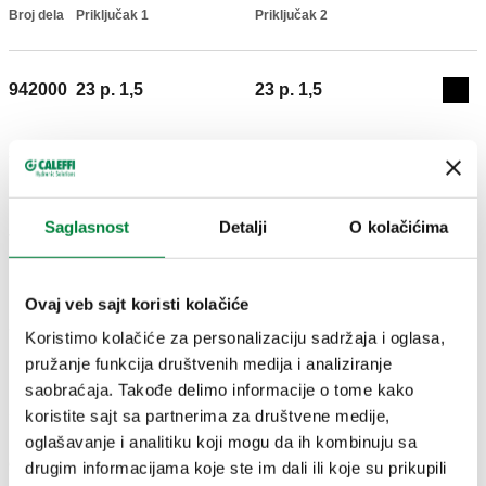
Broj dela
Priključak 1
Priključak 2
Actions
942000
23 p. 1,5
23 p. 1,5
Coll
3D modeli
Saglasnost
Detalji
O kolačićima
Tekst tendera
Prikaži
Kopiraj
CALEFFI, 942000. Nipl. Priključak 1: 23 p. 1,5, Priključak za
Ovaj veb sajt koristi kolačiće
spojnice Caleffi. Priključak 2: 23 p. 1,5, Priključak za
SCIP code
Prikaži
Koristimo kolačiće za personalizaciju sadržaja i oglasa,
f322967d-c35a-4f89-89bd-
spojnice Caleffi.
Kopiraj
pružanje funkcija društvenih medija i analiziranje
4bb808c8bc59
saobraćaja. Takođe delimo informacije o tome kako
koristite sajt sa partnerima za društvene medije,
oglašavanje i analitiku koji mogu da ih kombinuju sa
G 3/4" A (ISO 228-1)
G 3/4" A (ISO 228-1)
942550
drugim informacijama koje ste im dali ili koje su prikupili
Exp
M
M