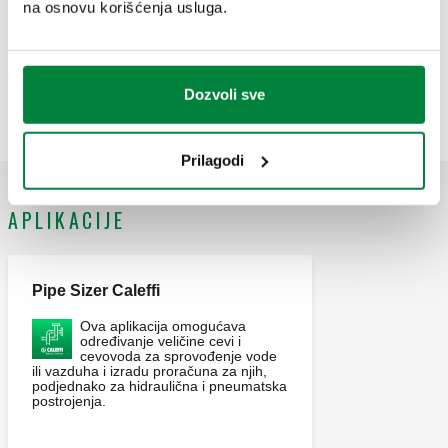
na osnovu korišćenja usluga.
G 3/4" A (ISO 228-1)
942560
G 1" A (ISO 228-1) M
Exp
M
Dozvoli sve
Prilagodi
APLIKACIJE
Pipe Sizer Caleffi
Ova aplikacija omogućava
određivanje veličine cevi i
cevovoda za sprovođenje vode
ili vazduha i izradu proračuna za njih,
podjednako za hidraulična i pneumatska
postrojenja.