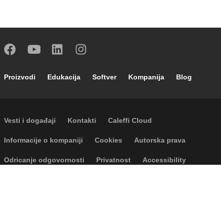
Footer main navigation
Proizvodi
Edukacija
Softver
Kompanija
Blog
Footer secondary navigation
Vesti i događaji
Kontakti
Caleffi Cloud
Footer menu
Informacije o kompaniji
Cookies
Autorska prava
Odricanje odgovornosti
Privatnost
Accessibility
P.I. IT04104030962 - © 1961 - 2026
Caleffi S.p.a. | Sva prava zadržana