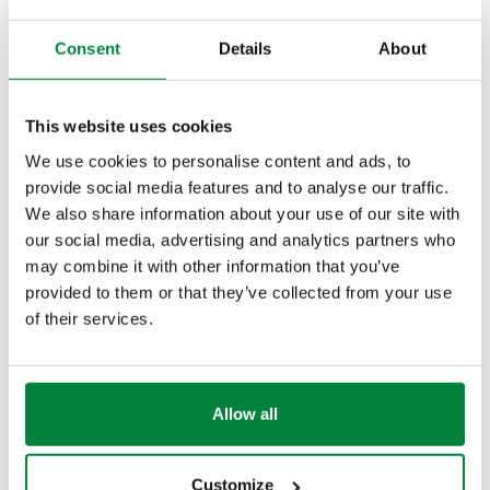
TË DHËNAT TEKNIKE
Consent
Details
About
Lartësia
:
90 mm
Thellësia
:
28 mm
Gjatësia
:
135 mm
This website uses cookies
Klasa e mbrojtjes
:
IP 30
We use cookies to personalise content and ads, to
Furnizimi me energji elektrike
:
me bateri
provide social media features and to analyse our traffic.
CERTIFIKIMET
We also share information about your use of our site with
our social media, advertising and analytics partners who
may combine it with other information that you’ve
provided to them or that they’ve collected from your use
of their services.
SKICAT DHE SPECIFIKIMET
Allow all
Numri i pjesës
Actions
Customize