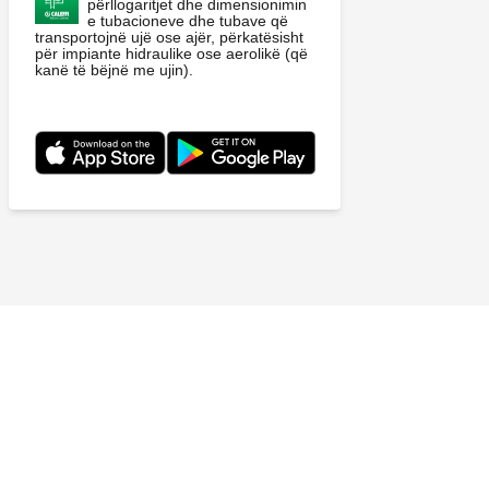
përllogaritjet dhe dimensionimin
e tubacioneve dhe tubave që
transportojnë ujë ose ajër, përkatësisht
për impiante hidraulike ose aerolikë (që
kanë të bëjnë me ujin).