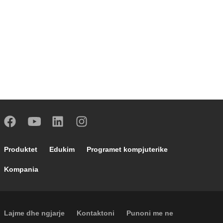
Footer main navigation
Produktet
Edukim
Programet kompjuterike
Kompania
Footer secondary navigation
Lajme dhe ngjarje
Kontaktoni
Punoni me ne