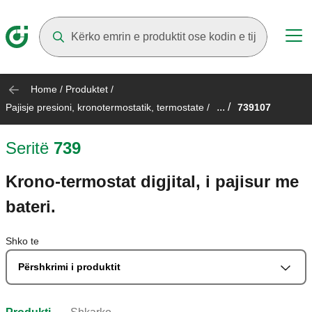
Suggestions will appear as you type
Home
/
Produktet
/
... /
Pajisje presioni, kronotermostatik, termostate
/
739107
Seritë
739
Krono-termostat digjital, i pajisur me
bateri.
Shko te
Përshkrimi i produktit