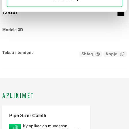
739107
Coll
Modele 3D
Teksti i tenderit
Shfaq
Kopjo
CALEFFI, 739107. Krono-termostat digjital, i pajisur me
bateri. Furnizimi me energji elektrike: me bateri. Klasa e
mbrojtjes: IP 30. Gjatësia: 135 mm. Thellësia: 28 mm.
Lartësia: 90 mm.
APLIKIMET
Pipe Sizer Caleffi
Ky aplikacion mundëson