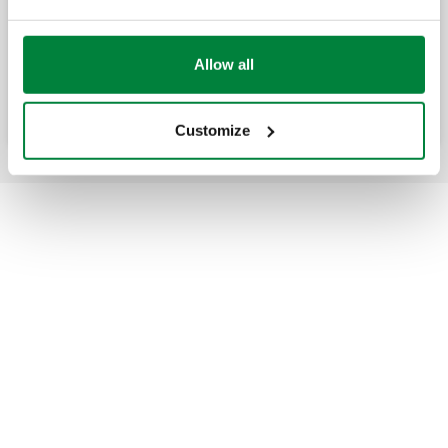
Valvul by-pass diferenciale, e
rregullueshme me shkallëzim të graduar.
Allow all
Customize