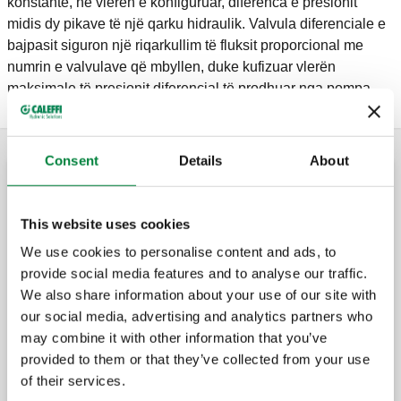
konstante, në vlerën e konfiguruar, diferenca e presionit
midis dy pikave të një qarku hidraulik. Valvula diferenciale e
bajpasit siguron një riqarkullim të fluksit proporcional me
numrin e valvulave që mbyllen, duke kufizuar vlerën
maksimale të presionit diferencial të prodhuar nga pompa.
Consent
Details
About
Valvula diferenciale by-pass-i
This website uses cookies
We use cookies to personalise content and ads, to
Valvul by-pass diferenciale, e
rregullueshme me shkallëzim të graduar.
provide social media features and to analyse our traffic.
We also share information about your use of our site with
our social media, advertising and analytics partners who
may combine it with other information that you’ve
Valvul by-pass diferenciale, e
rregullueshme me shkallëzim të graduar.
provided to them or that they’ve collected from your use
of their services.