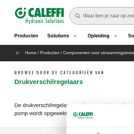
Header main navigation
Suggestions will appear as yo
Producten
Solutions
Opleiding
So
Home
/
Producten
/
Componenten voor verwarmingsinstal
BROWSE DOOR DE CATEGORIEËN VAN
Drukverschilregelaars
De drukverschilregelaar zorgt voor een terugstrom
pomp wordt opgewekt, wordt beperkt. Zo houdt hij