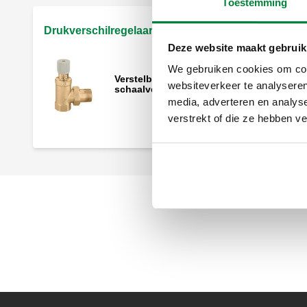
Toestemming
Drukverschilregelaars
Deze website maakt gebruik
We gebruiken cookies om cont
Verstelbare drukverschilregelaar met
websiteverkeer te analyseren
schaalverdeling.
media, adverteren en analys
verstrekt of die ze hebben v