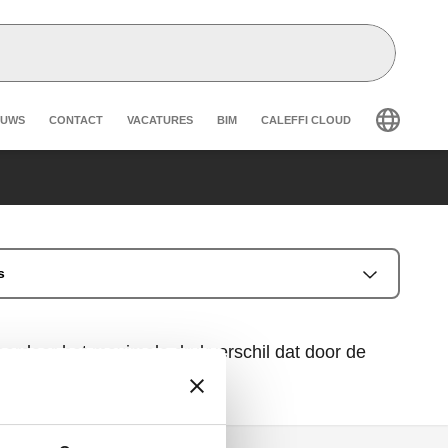
eader secondary navigation
EUWS
CONTACT
VACATURES
BIM
CALEFFI CLOUD
s
waardoor het maximale drukverschil dat door de
 nominale waarde.