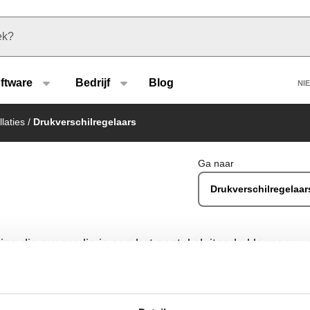
u type
H
ftware
Bedrijf
Blog
NI
laties
/
Drukverschilregelaars
Ga naar
Drukverschilregelaar
ing die evenredig is aan het aantal sluitende kleppen, 
 het werkingspunt van de pomp zo dicht mogelijk bij de