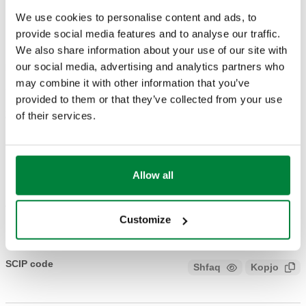
We use cookies to personalise content and ads, to
SKICAT DHE SPECIFIKIMET
provide social media features and to analyse our traffic.
We also share information about your use of our site with
our social media, advertising and analytics partners who
Numri i pjesës
Actions
may combine it with other information that you’ve
provided to them or that they’ve collected from your use
210005
of their services.
Coll
Modele 3D
Allow all
Teksti i tenderit
Shfaq
Kopjo
Customize
CALEFFI, 210005. Aksesorë për sisteme elektronike të
rregullimit termik, të serisë 215.
SCIP code
Shfaq
Kopjo
KODI NË FAZËN E ANALIZËS