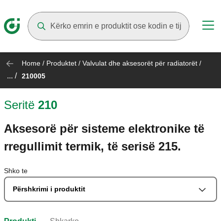
Suggestions will appear as you type
Home
/
Produktet
/
Valvulat dhe aksesorët për radiatorët
/
... /
210005
Seritë
210
Aksesorë për sisteme elektronike të
rregullimit termik, të serisë 215.
Shko te
Përshkrimi i produktit