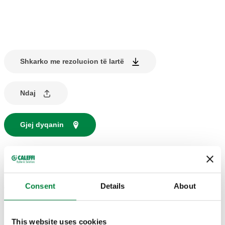
Shkarko me rezolucion të lartë
Ndaj
Gjej dyqanin
PËRSHKRIMI I PRODUKTIT
Aksesorë për sisteme elektronike të rregullimit termik, të
Consent
Details
About
serisë 215.
This website uses cookies