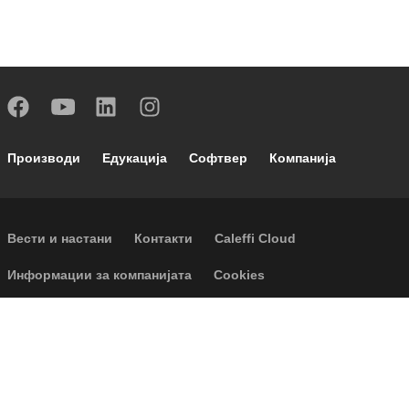
Footer main navigation
Производи
Едукација
Софтвер
Компанија
Footer secondary navigation
Вести и настани
Контакти
Caleffi Cloud
Footer menu
Информации за компанијата
Cookies
Авторски Права
Оградување од одговорност
Приватност
Accessibility