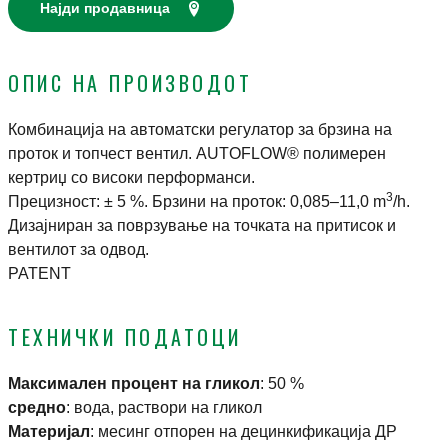
Најди продавница
ОПИС НА ПРОИЗВОДОТ
Комбинација на автоматски регулатор за брзина на
проток и топчест вентил. AUTOFLOW® полимерен
кертриџ со високи перформанси.
3
Прецизност: ± 5 %. Брзини на проток: 0,085–11,0 m
/h.
Дизајниран за поврзување на точката на притисок и
вентилот за одвод.
PATENT
ТЕХНИЧКИ ПОДАТОЦИ
Максимален процент на гликол
:
50 %
средно
:
вода, раствори на гликол
Материјал
:
месинг отпорен на децинкификација ДР