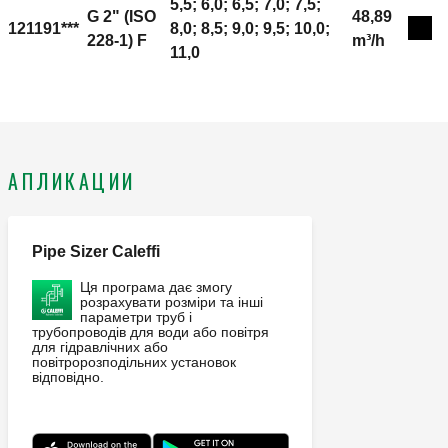
5,5; 6,0; 6,5; 7,0; 7,5;
G 2" (ISO
48,89
121191***
8,0; 8,5; 9,0; 9,5; 10,0;
Expa
228-1) F
m³/h
11,0
АПЛИКАЦИИ
Pipe Sizer Caleffi
Ця програма дає змогу
розрахувати розміри та інші
параметри труб і
трубопроводів для води або повітря
для гідравлічних або
повітророзподільних установок
відповідно.