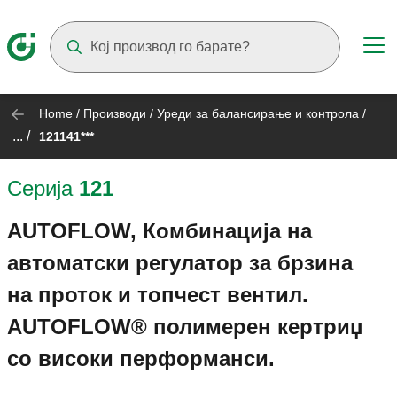
Suggestions will appear as you type
Home
/
Производи
/
Уреди за балансирање и контрола
/
... /
121141***
Серија
121
AUTOFLOW, Комбинација на
автоматски регулатор за брзина
на проток и топчест вентил.
AUTOFLOW® полимерен кертриџ
со високи перформанси.