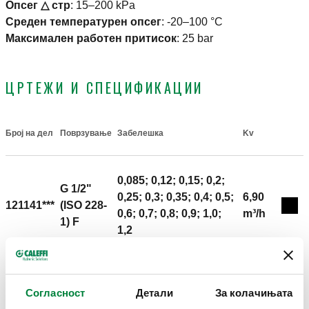
Oпсег △ стр
:
15–200 kPa
Среден температурен опсег
:
-20–100 °C
Максимален работен притисок
:
25 bar
ЦРТЕЖИ И СПЕЦИФИКАЦИИ
Број на дел
Поврзување
Забелешка
Kv
Actions
0,085; 0,12; 0,15; 0,2;
G 1/2"
0,25; 0,3; 0,35; 0,4; 0,5;
6,90
121141***
(ISO 228-
Coll
0,6; 0,7; 0,8; 0,9; 1,0;
m³/h
1) F
1,2
2D цртежи
Согласност
Детали
За колачињата