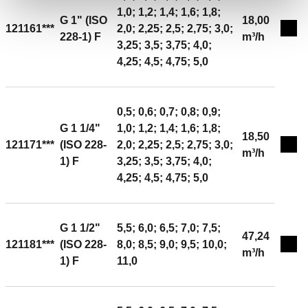
1,0; 1,2; 1,4; 1,6; 1,8;
50 %. средно: вода. Oпсег △ стр: 15–200 kPa. Kv:
G 1" (ISO
18,00
121161***
2,0; 2,25; 2,5; 2,75; 3,0;
6,90 m³/h. Материјал: месинг отпорен на
Expa
228-1) F
m³/h
3,25; 3,5; 3,75; 4,0;
децинкификација ДР.
4,25; 4,5; 4,75; 5,0
0,5; 0,6; 0,7; 0,8; 0,9;
G 1 1/4"
1,0; 1,2; 1,4; 1,6; 1,8;
18,50
121171***
(ISO 228-
2,0; 2,25; 2,5; 2,75; 3,0;
Expa
m³/h
1) F
3,25; 3,5; 3,75; 4,0;
4,25; 4,5; 4,75; 5,0
G 1 1/2"
5,5; 6,0; 6,5; 7,0; 7,5;
47,24
121181***
(ISO 228-
8,0; 8,5; 9,0; 9,5; 10,0;
Expa
m³/h
1) F
11,0