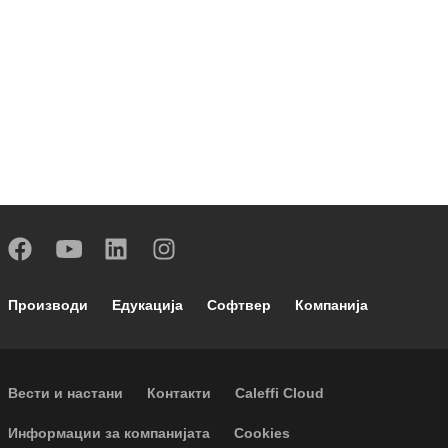
Footer main navigation
Производи
Едукација
Софтвер
Компанија
Footer secondary navigation
Вести и настани
Контакти
Caleffi Cloud
Footer menu
Информации за компанијата
Cookies