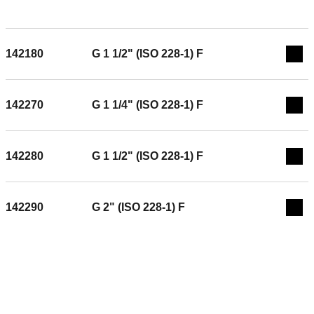
2fdcb27f8ecf
температурен опсег: -10–120 °C. Максимален процент на
гликол: 50 %. средно: вода, раствори на гликол.
Материјал: месинг отпорен на децинкификација ДР.
142180
G 1 1/2" (ISO 228-1) F
Exp
142270
G 1 1/4" (ISO 228-1) F
Exp
142280
G 1 1/2" (ISO 228-1) F
Exp
142290
G 2" (ISO 228-1) F
Exp