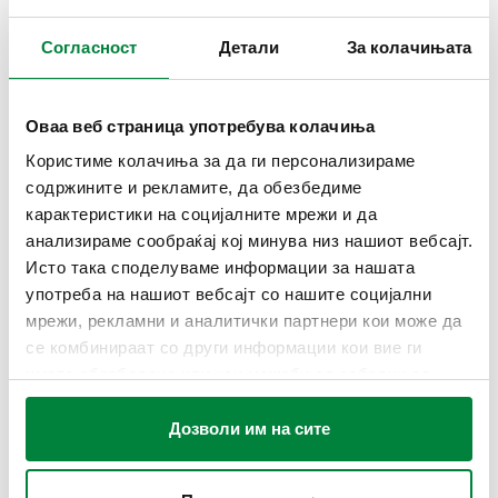
Вентил за исклучување и пред-регулација.
Согласност
Детали
За колачињата
Со изолација.
ТЕХНИЧКИ ПОДАТОЦИ
Оваа веб страница употребува колачиња
Користиме колачиња за да ги персонализираме
Материјал
:
месинг отпорен на децинкификација ДР
содржините и рекламите, да обезбедиме
Максимален процент на гликол
:
50 %
карактеристики на социјалните мрежи и да
средно
:
вода, раствори на гликол
анализираме сообраќај кој минува низ нашиот вебсајт.
Среден температурен опсег
:
-10–120 °C
Исто така споделуваме информации за нашата
Максимален работен притисок
:
16 bar
употреба на нашиот вебсајт со нашите социјални
мрежи, рекламни и аналитички партнери кои може да
се комбинираат со други информации кои вие ги
ЦРТЕЖИ И СПЕЦИФИКАЦИИ
имате обезбедено или кои можеби се собрани од
вашата употреба на нивните услуги.
Дозволи им на сите
Број на дел
Поврзување
Actions