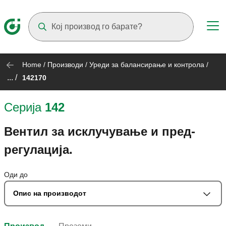
Suggestions will appear as you type
Home
/
Производи
/
Уреди за балансирање и контрола
/
... /
142170
Серија
142
Вентил за исклучување и пред-
регулација.
Оди до
Опис на производот